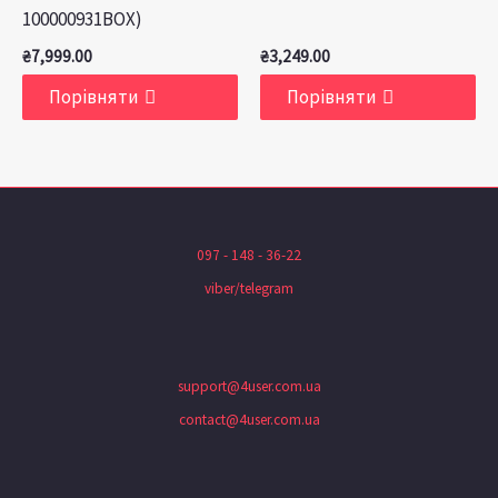
100000931BOX)
₴
7,999.00
₴
3,249.00
Порівняти
Порівняти
097 - 148 - 36-22
viber/telegram
support@4user.com.ua
contact@4user.com.ua