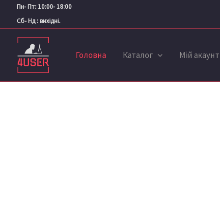
Перейти
Пн- Пт: 10:00- 18:00
до
Сб- Нд : вихідні.
вмісту
Головна
Каталог
Мій акаунт