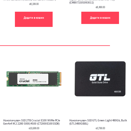
(CM8071505093011)
₴
8,199.00
₴
8,499.00
Додати в кошик
Додати в кошик
Накопичувач SSD 2TB Crucial E100 NVMe PCIe
Накопичувач SSD GTL Green Light 480Gb, Bulk
Gen4x4 M.2 2280 5000/4500 (CT2000E100SSD8)
(GTLS480GBBL)
₴
10,699.00
₴
3,799.00