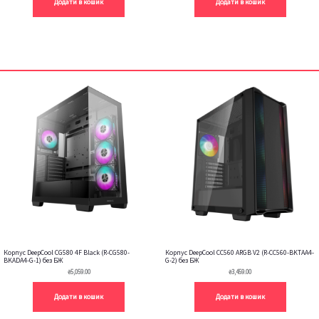
Додати в кошик
Додати в кошик
Корпус DeepCool CG580 4F Black (R-CG580-
Корпус DeepCool CC560 ARGB V2 (R-CC560-BKTAA4-
BKADA4-G-1) без БЖ
G-2) без БЖ
₴
5,059.00
₴
3,459.00
Додати в кошик
Додати в кошик