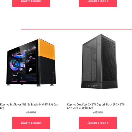
Додати в кошик
Додати в кошик
Корпус 1stPlayer Mi6-EV Black (Mi6-EV-BK) без
Корпус DeepCool CH270 Digital Black (R-CH270-
БЖ
BKNDM0-G-1) без БЖ
₴
3,499.00
₴
4,839.00
Додати в кошик
Додати в кошик