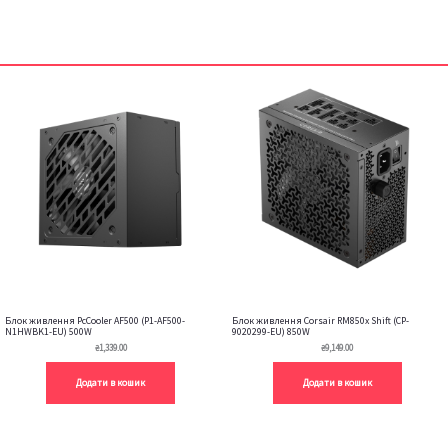
Блок живлення PcCooler AF500 (P1-AF500-
Блок живлення Corsair RM850x Shift (CP-
N1HWBK1-EU) 500W
9020299-EU) 850W
₴
1,339.00
₴
9,149.00
Додати в кошик
Додати в кошик