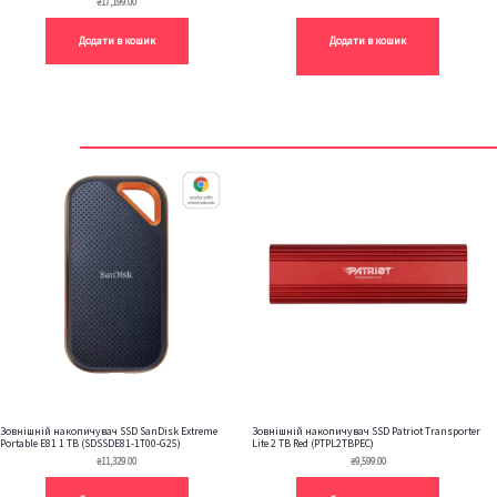
₴
17,199.00
Додати в кошик
Додати в кошик
Зовнішній накопичувач SSD SanDisk Extreme
Зовнішній накопичувач SSD Patriot Transporter
Portable E81 1 TB (SDSSDE81-1T00-G25)
Lite 2 TB Red (PTPL2TBPEC)
₴
11,329.00
₴
9,599.00