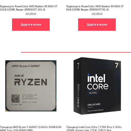
Відеокарта PowerColor AMD Radeon RX 9060 XT
Відеокарта PowerColor AMD Radeon RX 9060 XT
16GB GDDR6 Reaper (RX9060XT 16G-A)
8GB GDDR6 Reaper (RX9060XT 8G-A)
₴
24,199.00
₴
19,299.00
Додати в кошик
Додати в кошик
Процесор AMD Ryzen 5 5600GT (3.6GHz 16MB 65W
Процесор Intel Core Ultra 7 270K Plus 3.7GHz
AM4) Tray (100-000001488)
(36MB, Arrow Lake, 125W, S1851) Box