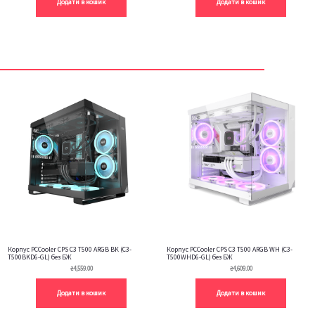
Додати в кошик
Додати в кошик
Корпус PCCooler CPS C3 T500 ARGB BK (C3-
Корпус PCCooler CPS C3 T500 ARGB WH (C3-
T500BKD6-GL) без БЖ
T500WHD6-GL) без БЖ
₴
4,559.00
₴
4,609.00
Додати в кошик
Додати в кошик