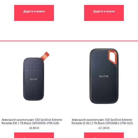
Додати в кошик
Додати в кошик
Зовнішній накопичувач SSD SanDisk Extreme
Зовнішній накопичувач SSD SanDisk Extreme
Portable E30 1 TB Black (SDSSDE30-1T00-G26)
Portable V2 E61 2 TB Black (SDSSDE61-2T00-G25)
₴
8,499.00
₴
17,199.00