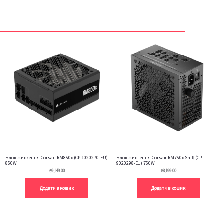
Блок живлення Corsair RM850x (CP-9020270-EU)
Блок живлення Corsair RM750x Shift (CP-
850W
9020298-EU) 750W
₴
9,149.00
₴
8,199.00
Додати в кошик
Додати в кошик