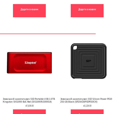
Додати в кошик
Додати в кошик
Зовнішній накопичувач SSD Portable USB 1.0ТB
Зовнішній накопичувач SSD Silicon Power PC60
Kingston SXS1000 BoC Red (SXS1000R/1000GA)
256 GB Black (SP256GBPSDPC60CK)
₴
7,639.00
₴
3,129.00