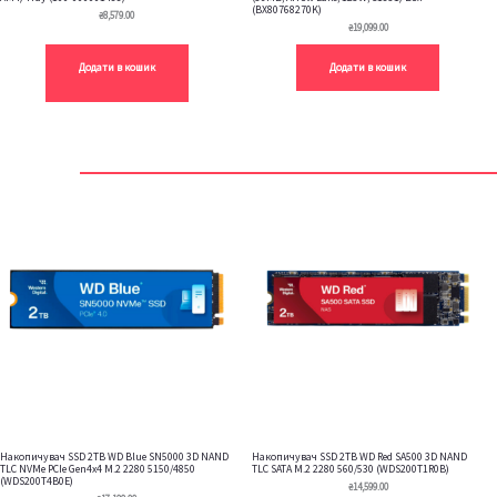
(BX80768270K)
₴
8,579.00
₴
19,099.00
Додати в кошик
Додати в кошик
Накопичувач SSD 2TB WD Blue SN5000 3D NAND
Накопичувач SSD 2TB WD Red SA500 3D NAND
TLC NVMe PCIe Gen4x4 M.2 2280 5150/4850
TLC SATA M.2 2280 560/530 (WDS200T1R0B)
(WDS200T4B0E)
₴
14,599.00