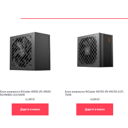
Блок живлення PcCooler AF600 (P1-AF600-
Блок живлення PcCooler KN750 (P3-KN750-G1F)
N1HWBK1-EU) 600W
750W
₴
1,499.00
₴
3,699.00
Додати в кошик
Додати в кошик