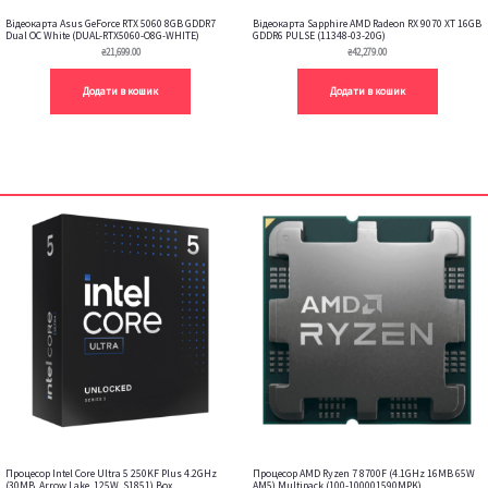
Відеокарта Asus GeForce RTX 5060 8GB GDDR7
Відеокарта Sapphire AMD Radeon RX 9070 XT 16GB
Dual OC White (DUAL-RTX5060-O8G-WHITE)
GDDR6 PULSE (11348-03-20G)
₴
21,699.00
₴
42,279.00
Додати в кошик
Додати в кошик
Процесор Intel Core Ultra 5 250KF Plus 4.2GHz
Процесор AMD Ryzen 7 8700F (4.1GHz 16MB 65W
(30MB, Arrow Lake, 125W, S1851) Box
AM5) Multipack (100-100001590MPK)