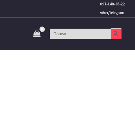
097-148-36-22
viber/telegram
Search Button
Search
for: