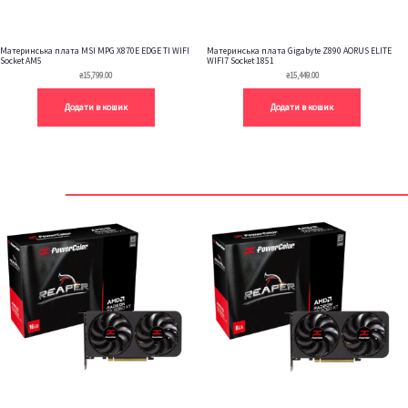
Материнська плата MSI MPG X870E EDGE TI WIFI
Материнська плата Gigabyte Z890 AORUS ELITE
Socket AM5
WIFI7 Socket 1851
₴
15,799.00
₴
15,449.00
Додати в кошик
Додати в кошик