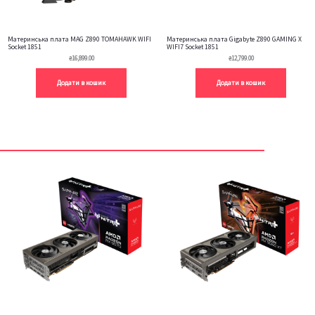
Материнська плата MAG Z890 TOMAHAWK WIFI
Материнська плата Gigabyte Z890 GAMING X
Socket 1851
WIFI7 Socket 1851
₴
16,899.00
₴
12,799.00
Додати в кошик
Додати в кошик