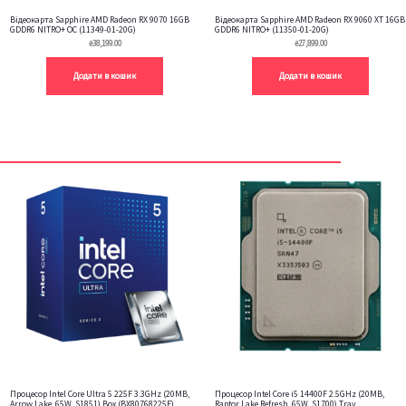
Відеокарта Sapphire AMD Radeon RX 9070 16GB
Відеокарта Sapphire AMD Radeon RX 9060 XT 16GB
GDDR6 NITRO+ OC (11349-01-20G)
GDDR6 NITRO+ (11350-01-20G)
₴
38,199.00
₴
27,899.00
Додати в кошик
Додати в кошик
Процесор Intel Core Ultra 5 225F 3.3GHz (20MB,
Процесор Intel Core i5 14400F 2.5GHz (20MB,
Arrow Lake, 65W, S1851) Box (BX80768225F)
Raptor Lake Refresh, 65W, S1700) Tray