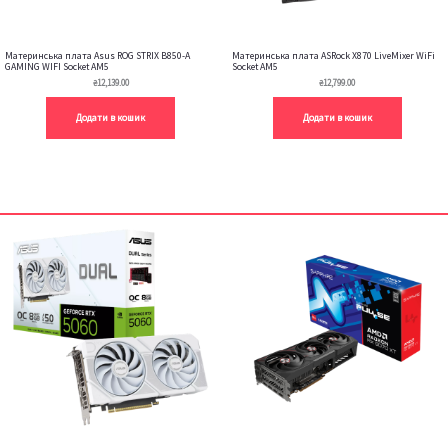
Материнська плата Asus ROG STRIX B850-A
Материнська плата ASRock X870 LiveMixer WiFi
GAMING WIFI Socket AM5
Socket AM5
₴
12,139.00
₴
12,799.00
Додати в кошик
Додати в кошик