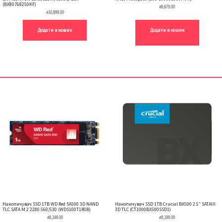
(BX80768250KF)
₴
8,679.00
₴
10,899.00
Додати в кошик
Додати в кошик
Накопичувач SSD 1TB WD Red SA500 3D NAND
Накопичувач SSD 1TB Crucial BX500 2.5″ SATAIII
TLC SATA M.2 2280 560/530 (WDS100T1R0B)
3D TLC (CT1000BX500SSD1)
₴
8,199.00
₴
8,199.00