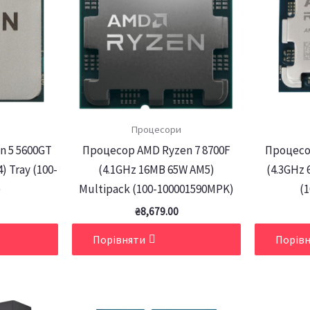
Процесори
n 5 5600GT
Процесор AMD Ryzen 7 8700F
Процесо
) Tray (100-
(4.1GHz 16MB 65W AM5)
(4.3GHz 
)
Multipack (100-100001590MPK)
(1
₴
8,679.00
Порівняти
Порів