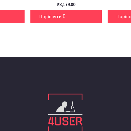
₴
8,179.00
Порівняти
Порів