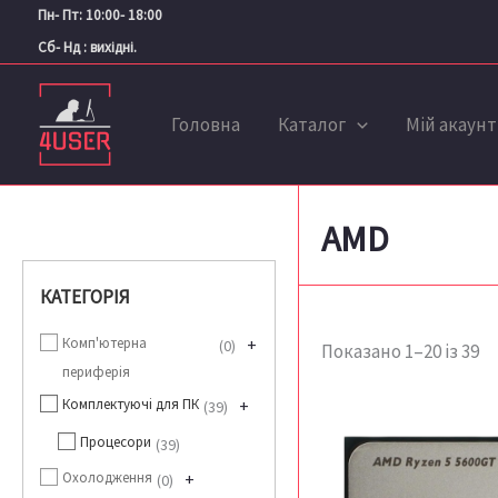
С
Перейти
Пн- Пт: 10:00- 18:00
за
до
ос
Сб- Нд : вихідні.
вмісту
Головна
Каталог
Мій акаунт
AMD
КАТЕГОРІЯ
Комп'ютерна
+
0
Показано 1–20 із 39
периферія
Комплектуючі для ПК
+
39
Процесори
39
Охолодження
+
0