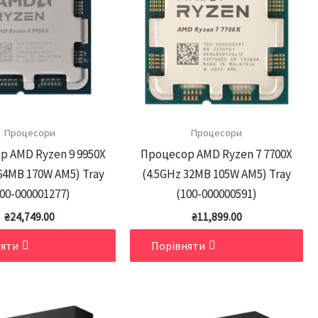
Процесори
Процесори
р AMD Ryzen 9 9950X
Процесор AMD Ryzen 7 7700X
64MB 170W AM5) Tray
(4.5GHz 32MB 105W AM5) Tray
00-000001277)
(100-000000591)
₴
24,749.00
₴
11,899.00
няти
Порівняти