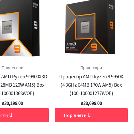
Процесори
Процесори
 AMD Ryzen 9 9900X3D
Процесор AMD Ryzen 9 9950X
128MB 120W AM5) Box
(4.3GHz 64MB 170W AM5) Box
0-100001368WOF)
(100-100001277WOF)
₴
30,199.00
₴
28,699.00
няти
Порівняти