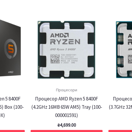
Процесори
n 5 8400F
Процесор AMD Ryzen 5 8400F
Процесо
) Box (100-
(4.2GHz 16MB 65W AM5) Tray (100-
(3.7GHz 32
X)
000001591)
₴
4,699.00