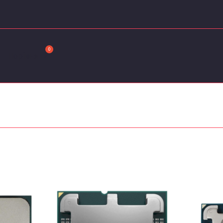
ортовано
таннім
Порівняти