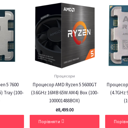
Процесори
n 5 7600
Процесор AMD Ryzen 5 5600GT
Процесор
) Tray (100-
(3.6GHz 16MB 65W AM4) Box (100-
(4.7GHz 
)
100001488BOX)
(1
₴
8,499.00
Порівняти
Порів