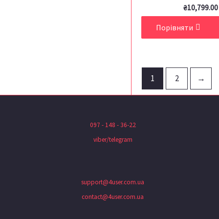
₴
10,799.00
Порівняти
1
2
→
097 - 148 - 36-22
viber/telegram
support@4user.com.ua
contact@4user.com.ua