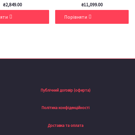
₴
2,849.00
₴
11,099.00
няти
Порівняти
Публічний договір (оферта)
Політика конфіденційності
Доставка та оплата