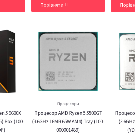
Порівняти
Порів
Процесори
n 5 9600X
Процесор AMD Ryzen 5 5500GT
Процесо
) Box (100-
(3.6GHz 16MB 65W AM4) Tray (100-
(3.6GHz
OF)
000001489)
(Y