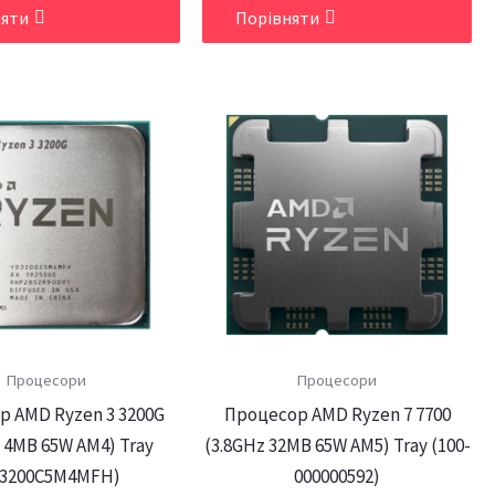
няти
Порівняти
Процесори
Процесори
р AMD Ryzen 3 3200G
Процесор AMD Ryzen 7 7700
 4MB 65W AM4) Tray
(3.8GHz 32MB 65W AM5) Tray (100-
D3200C5M4MFH)
000000592)