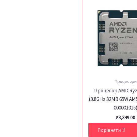
Процесори
Процесор AMD Ryze
(3.8GHz 32MB 65W AM5
000001015
₴
8,349.00
Порівняти