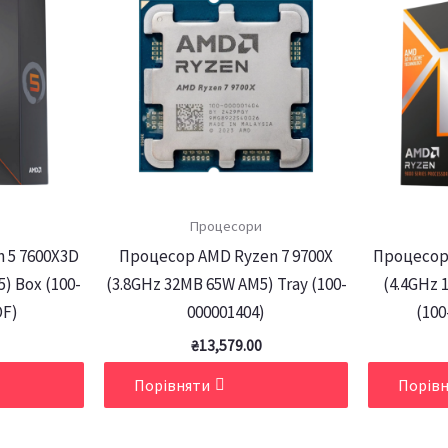
Процесори
 5 7600X3D
Процесор AMD Ryzen 7 9700X
Процесор
) Box (100-
(3.8GHz 32MB 65W AM5) Tray (100-
(4.4GHz 
OF)
000001404)
(10
₴
13,579.00
Порівняти
Порів