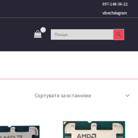
097-148-36-22
viber/telegram
Search Button
Search
for: