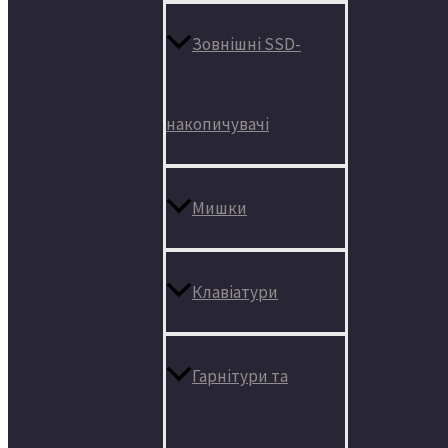
Зовнішні SSD-
накопичувачі
Мишки
Клавіатури
Гарнітури та