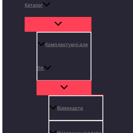
Каталог
Комплектуючі для
ПК
Відеокарти
Материнські плати