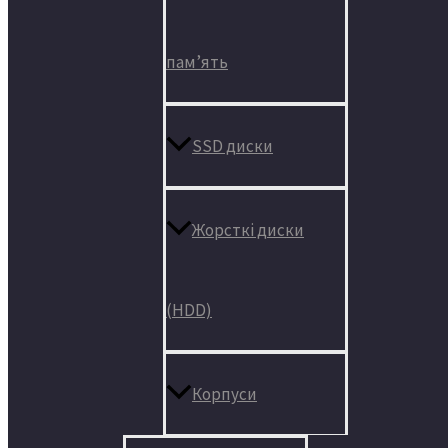
пам’ять
SSD диски
Жорсткі диски
(HDD)
Корпуси