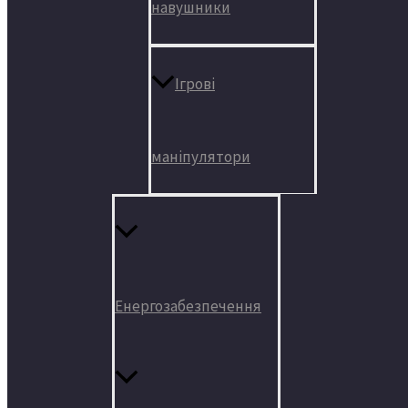
навушники
Ігрові
маніпулятори
Енергозабезпечення