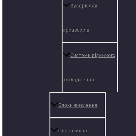
Кулери для
процесорів
Системи рідинного
охолодження
Блоки живлення
Оперативна