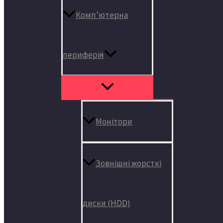
Комп’ютерна
периферія
Монітори
Зовнішні жорсткі
диски (HDD)