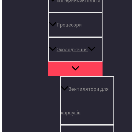
Процесори
Охолодження
Вентилятори для
корпусів