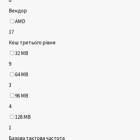
Вендор
AMD
17
Кеш третього рівня
32 MB
9
64 MB
3
96 MB
4
128 MB
1
Базова тактова частота