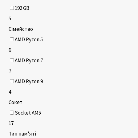
192 GB
5
Сімейство
AMD Ryzen 5
6
AMD Ryzen 7
7
AMD Ryzen 9
4
Сокет
Socket AM5
17
Тип пам'яті