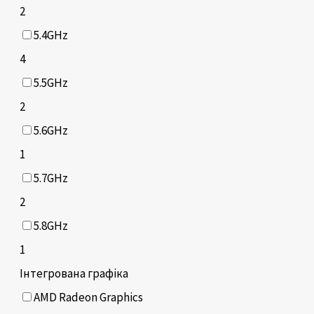
2
5.4GHz
4
5.5GHz
2
5.6GHz
1
5.7GHz
2
5.8GHz
1
Інтегрована графіка
AMD Radeon Graphics