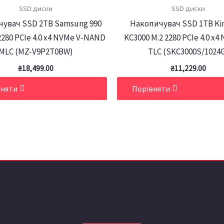
SSD диски
SSD диски
увач SSD 2ТB Samsung 990
Накопичувач SSD 1TB Ki
2280 PCIe 4.0 x4 NVMe V-NAND
KC3000 M.2 2280 PCIe 4.0 x4
MLC (MZ-V9P2T0BW)
TLC (SKC3000S/1024
₴
18,499.00
₴
11,229.00
вняти
Порівняти