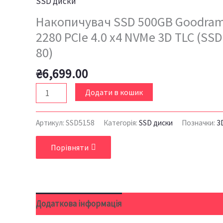
SSD диски
Накопичувач SSD 500GB Goodram
2280 PCIe 4.0 x4 NVMe 3D TLC (SS
80)
₴
6,699.00
Додати в кошик
Артикул:
SSD5158
Категорія:
SSD диски
Позначки:
3
Порівняти
Додаткова інформація
Відгуки (0)