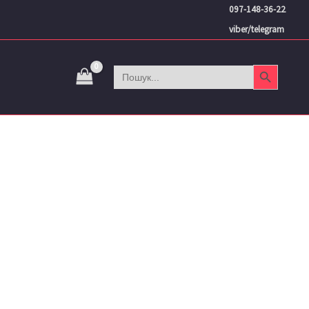
097-148-36-22
viber/telegram
Search Button
Search
for: