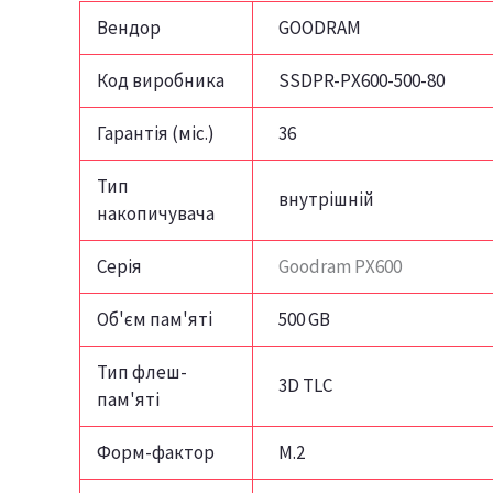
Вендор
GOODRAM
Код виробника
SSDPR-PX600-500-80
Гарантія (міс.)
36
Тип
внутрішній
накопичувача
Серія
Goodram PX600
Об'єм пам'яті
500 GB
Тип флеш-
3D TLC
пам'яті
Форм-фактор
M.2