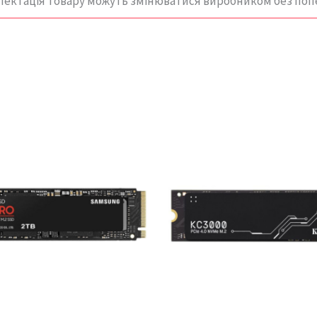
лектація товару можуть змінюватися виробником без по