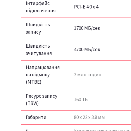
Інтерфейс
PCI-E 4.0 x 4
підключення
Швидкість
1700 МБ/сек
запису
Швидкість
4700 МБ/сек
зчитування
Напрацювання
на відмову
2 млн. годин
(MTBE)
Ресурс запису
160 ТБ
(TBW)
Габарити
80 х 22 х 3.8 мм