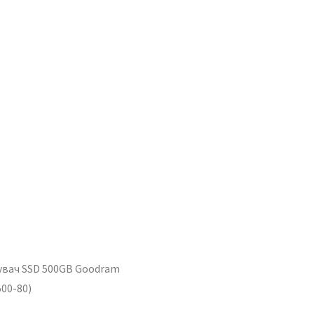
увач SSD 500GB Goodram
500-80)