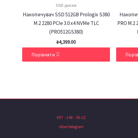
SSD диски
Накопичувач SSD 512GB Prologix S380
Накопич
M.2 2280 PCIe 3.0 x4 NVMe TLC
PRO M.2 
(PRO512GS380)
₴
4,399.00
Порівняти
Порі
097 - 148 - 36-22
viber/telegram