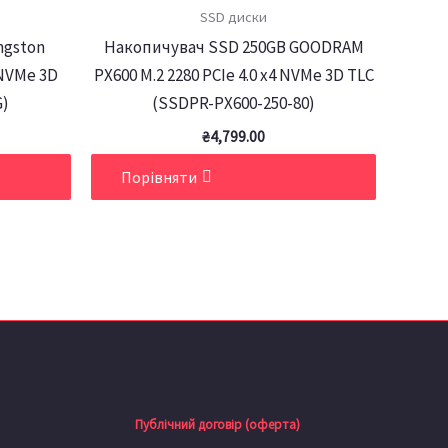
SSD диски
ngston
Накопичувач SSD 250GB GOODRAM
 NVMe 3D
PX600 M.2 2280 PCIe 4.0 x4 NVMe 3D TLC
G)
(SSDPR-PX600-250-80)
₴
4,799.00
Порівняти
Публічний договір (оферта)