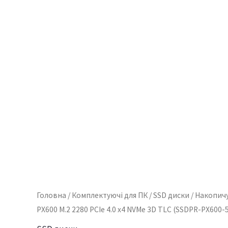
4.0
x4
NVMe
3D
TLC
(SSDPR-
PX600-
500-
80)
кількість
Головна
/
Комплектуючі для ПК
/
SSD диски
/ Накопич
PX600 M.2 2280 PCIe 4.0 x4 NVMe 3D TLC (SSDPR-PX600-