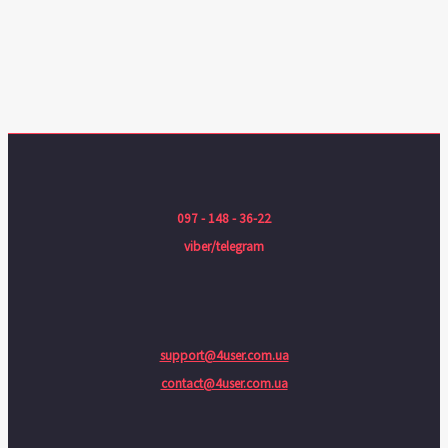
097 - 148 - 36-22
viber/telegram
support@4user.com.ua
contact@4user.com.ua