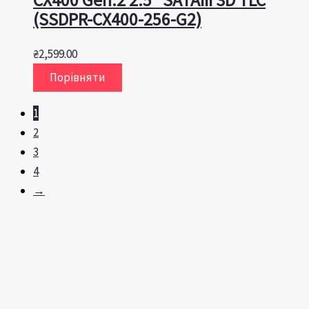
(SSDPR-CX400-256-G2)
₴
2,599.00
Порівняти
1
2
3
4
→