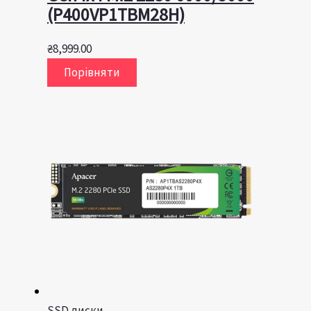
(P400VP1TBM28H)
₴
8,999.00
Порівняти
SSD диски