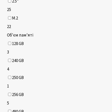
2.5"
25
M.2
22
Об'єм пам'яті
128 GB
3
240 GB
4
250 GB
1
256 GB
5
480 GB