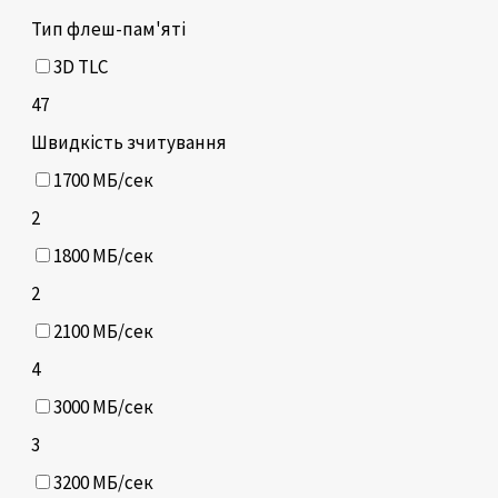
Тип флеш-пам'яті
3D TLC
47
Швидкість зчитування
1700 МБ/сек
2
1800 МБ/сек
2
2100 МБ/сек
4
3000 МБ/сек
3
3200 МБ/сек