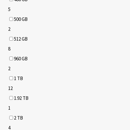
5
500 GB
2
512 GB
8
960 GB
2
1 TB
12
1.92 TB
1
2 TB
4