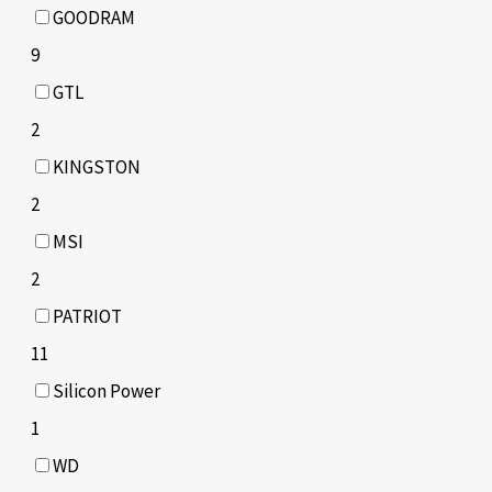
GOODRAM
9
GTL
2
KINGSTON
2
MSI
2
PATRIOT
11
Silicon Power
1
WD