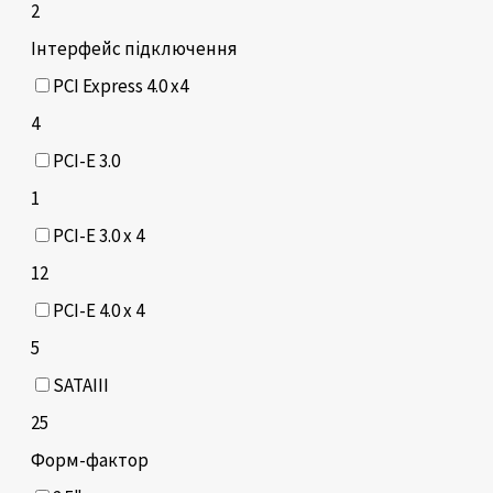
2
Інтерфейс підключення
PCI Express 4.0 x4
4
PCI-E 3.0
1
PCI-E 3.0 x 4
12
PCI-E 4.0 x 4
5
SATAIII
25
Форм-фактор