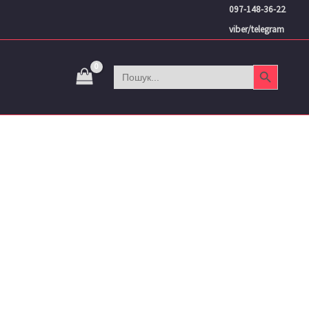
097-148-36-22
viber/telegram
Search Button
Search
for: