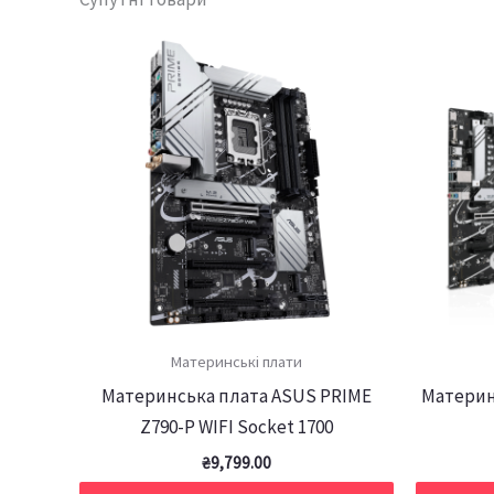
Материнські плати
Материнська плата ASUS PRIME
Материнс
Z790-P WIFI Socket 1700
₴
9,799.00