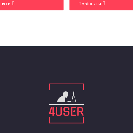
вняти
Порівняти