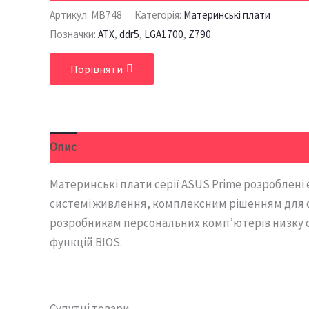
Артикул:
MB748
Категорія:
Материнські плати
Позначки:
ATX
,
ddr5
,
LGA1700
,
Z790
Порівняти
Опис
Додаткова інформація
Відгуки (0)
Материнські плати серії ASUS Prime розроблені 
системі живлення, комплексним рішенням для о
розробникам персональних комп’ютерів низку о
функцій BIOS.
Супутні товари