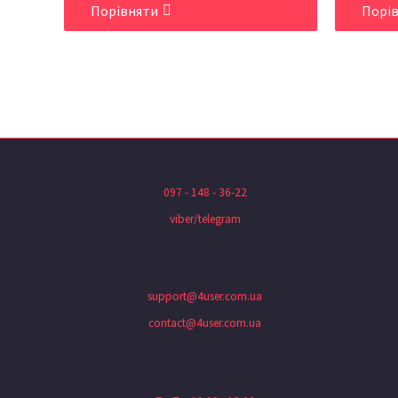
Порівняти
Порі
097 - 148 - 36-22
viber/telegram
support@4user.com.ua
contact@4user.com.ua