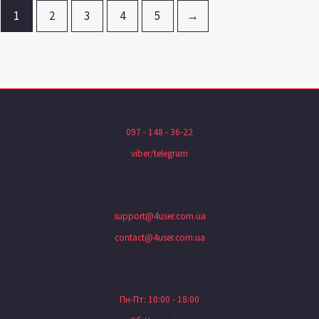
1
2
3
4
5
→
097 - 148 - 36-22
viber/telegram
support@4user.com.ua
contact@4user.com.ua
Пн-Пт: 10:00 - 18:00