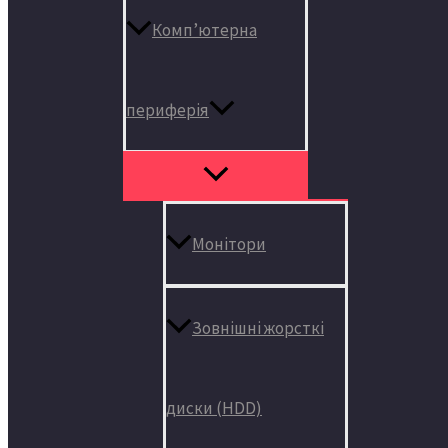
Комп’ютерна
периферія
Монітори
Зовнішні жорсткі
диски (HDD)