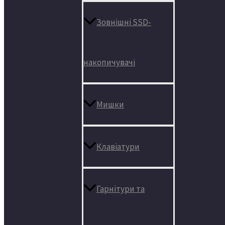
Зовнішні SSD-
накопичувачі
Мишки
Клавіатури
Гарнітури та