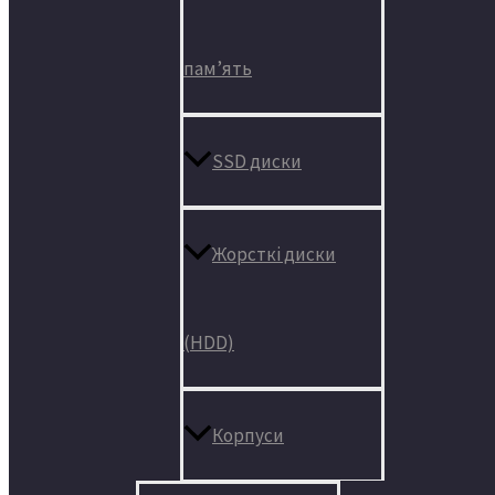
пам’ять
SSD диски
Жорсткі диски
(HDD)
Корпуси