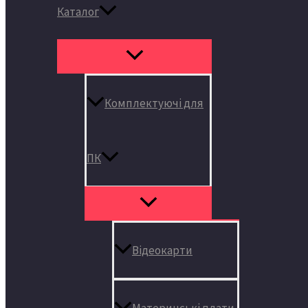
Каталог
Комплектуючі для
ПК
Відеокарти
Материнські плати