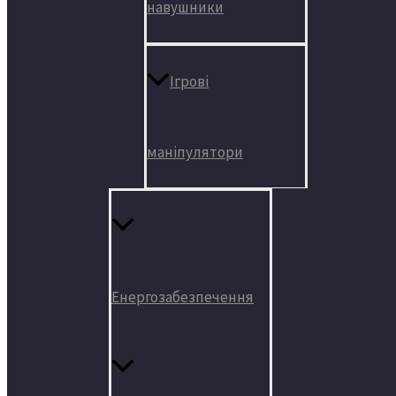
навушники
Ігрові
маніпулятори
Енергозабезпечення