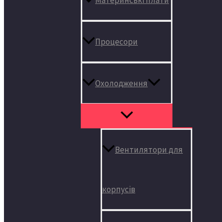
Процесори
Охолодження
Вентилятори для
корпусів