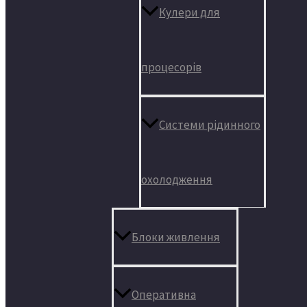
Кулери для
процесорів
Системи рідинного
охолодження
Блоки живлення
Оперативна