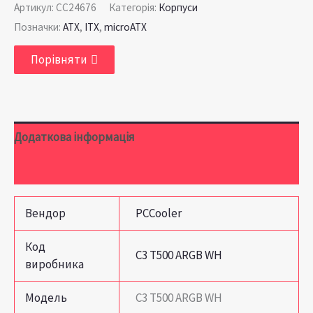
Артикул:
CC24676
Категорія:
Корпуси
Позначки:
ATX
,
ITX
,
microATX
Порівняти
Додаткова інформація
Відгуки (0)
Вендор
PCCooler
Код
C3 T500 ARGB WH
виробника
Модель
C3 T500 ARGB WH