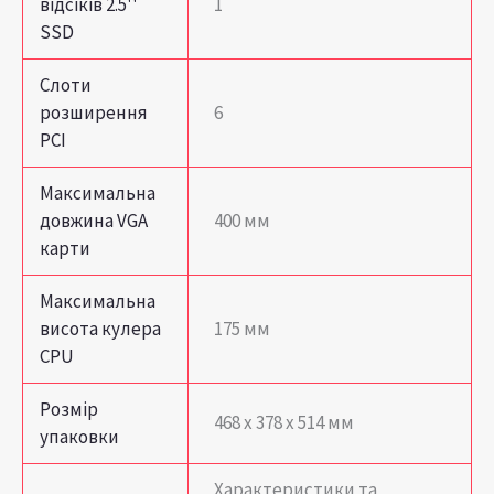
відсіків 2.5''
1
SSD
Слоти
розширення
6
PCI
Максимальна
довжина VGA
400 мм
карти
Максимальна
висота кулера
175 мм
CPU
Розмір
468 x 378 x 514 мм
упаковки
Характеристики та