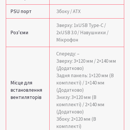
PSU порт
Збоку / ATX
Зверху: 1xUSB Type-C /
Роз'єми
2xUSB 3.0 / Навушники /
Мікрофон
Спереду: –
Зверху: 3×120 мм / 2×140 мм
(Додатково)
Задня панель: 1×120 мм (В
Місце для
комплекті) / 1×140 мм
встановлення
(Додатково)
вентиляторів
Знизу: 3×120 мм (В
комплекті) / 2×140 мм
(Додатково)
Збоку: 2×120 мм (В
комплекті)