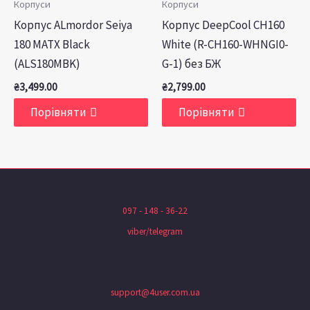
Корпуси
Корпуси
Корпус ALmordor Seiya
Корпус DeepCool CH160
180 MATX Black
White (R-CH160-WHNGI0-
(ALS180MBK)
G-1) без БЖ
₴
3,499.00
₴
2,799.00
Порівняти
Порівняти
097 - 148 - 36-22
viber/telegram
support@4user.com.ua