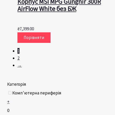
Корпус MSI MPG Gungnir 300R
AirFlow White без БЖ
₴
7,399.00
Порівняти
1
2
→
Категорія
Комп'ютерна периферія
+
0