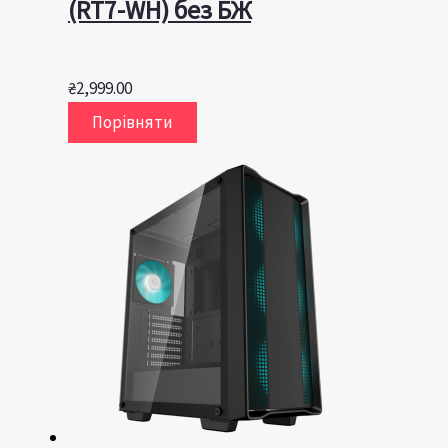
(RT7-WH) без БЖ
₴
2,999.00
Порівняти