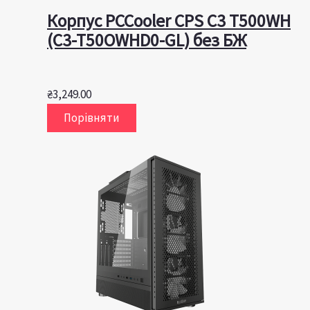
Корпус PCCooler CPS C3 T500WH
(C3-T50OWHD0-GL) без БЖ
₴
3,249.00
Порівняти