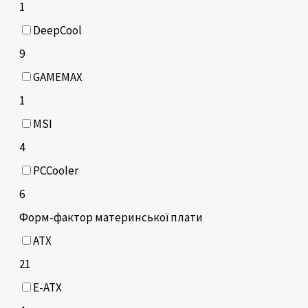
1
DeepCool
9
GAMEMAX
1
MSI
4
PCCooler
6
Форм-фактор материнської плати
ATX
21
E-ATX