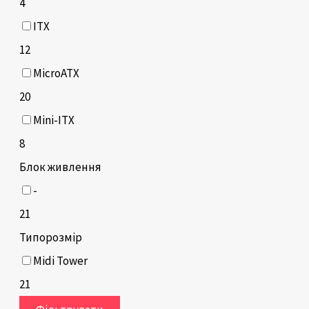
4
ITX
12
MicroATX
20
Mini-ITX
8
Блок живлення
-
21
Типорозмір
Midi Tower
21