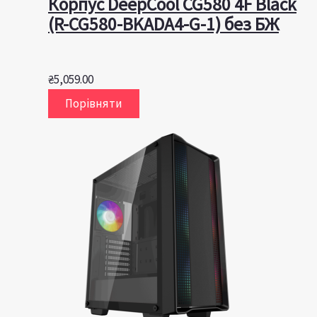
Корпус DeepCool CG580 4F Black
(R-CG580-BKADA4-G-1) без БЖ
₴
5,059.00
Порівняти