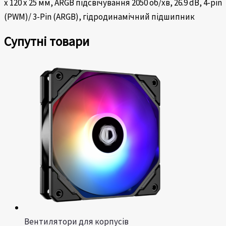
х 120 х 25 мм, ARGB підсвічування 2050 об/хв, 26.9 dB, 4-pin
(PWM)/ 3-Pin (ARGB), гідродинамічний підшипник
Супутні товари
Вентилятори для корпусів