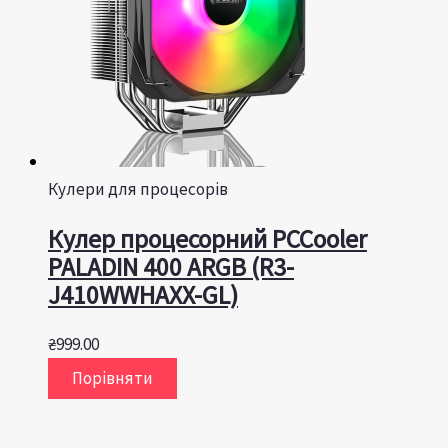
Кулери для процесорів
Кулер процесорний PCCooler
PALADIN 400 ARGB (R3-
J410WWHAXX-GL)
₴
999.00
Порівняти