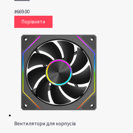
₴
669.00
Порівняти
Вентилятори для корпусів