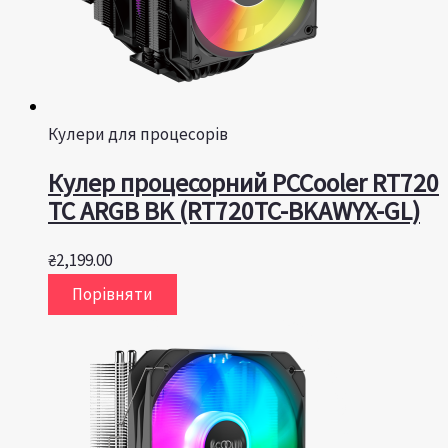
Кулери для процесорів
Кулер процесорний PCCooler RT720
TC ARGB BK (RT720TC-BKAWYX-GL)
₴
2,199.00
Порівняти