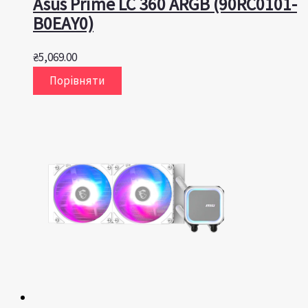
Asus Prime LC 360 ARGB (90RC0101-
B0EAY0)
₴
5,069.00
Порівняти