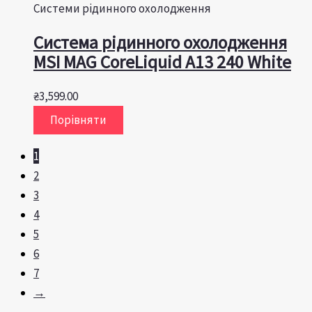
Системи рідинного охолодження
Система рідинного охолодження
MSI MAG CoreLiquid A13 240 White
₴
3,599.00
Порівняти
1
2
3
4
5
6
7
→