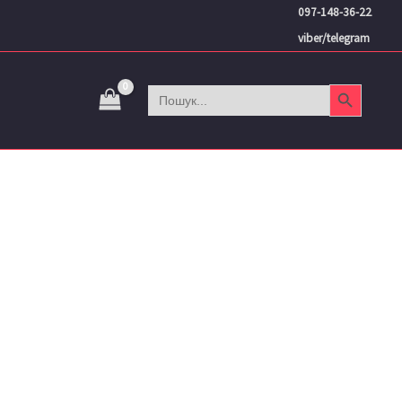
097-148-36-22
viber/telegram
Search Button
Search
for: