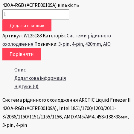
420 A-RGB (ACFRE00109A) кількість
Додати в кошик
Артикул:
WL25183
Категорія:
Системи рідинного
охолодження
Позначки:
3-pin
,
4-pin
,
420mm
,
AIO
Порівняти
Опис
Додаткова інформація
Відгуки (0)
Система рідинного охолодження ARCTIC Liquid Freezer II
420 A-RGB (ACFRE00109A), Intel:1851/1700/1200/2011-
3/2066/1150/1151/1155/1156, AMD:AM5/AM4, 458×138×38мм,
3-pin, 4-pin