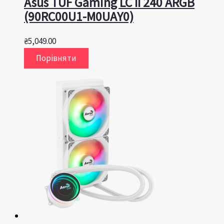
Asus TUF Gaming LC II 240 ARGB
(90RC00U1-M0UAY0)
₴
5,049.00
Порівняти