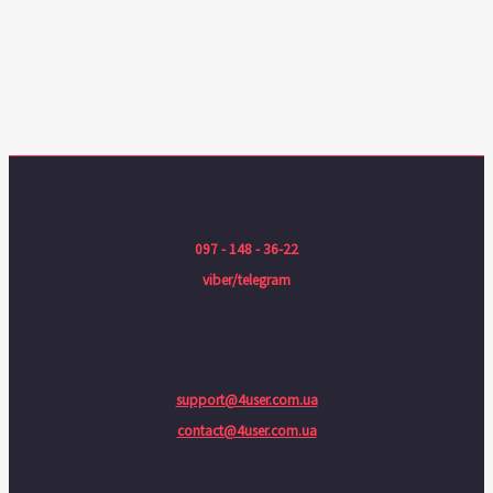
097 - 148 - 36-22
viber/telegram
support@4user.com.ua
contact@4user.com.ua