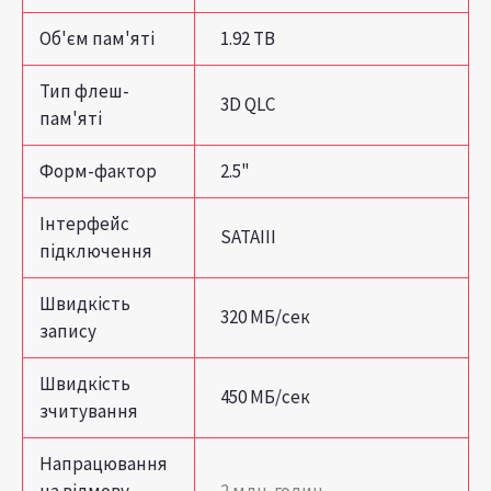
Об'єм пам'яті
1.92 TB
Тип флеш-
3D QLC
пам'яті
Форм-фактор
2.5"
Інтерфейс
SATAIII
підключення
Швидкість
320 МБ/сек
запису
Швидкість
450 МБ/сек
зчитування
Напрацювання
на відмову
2 млн. годин