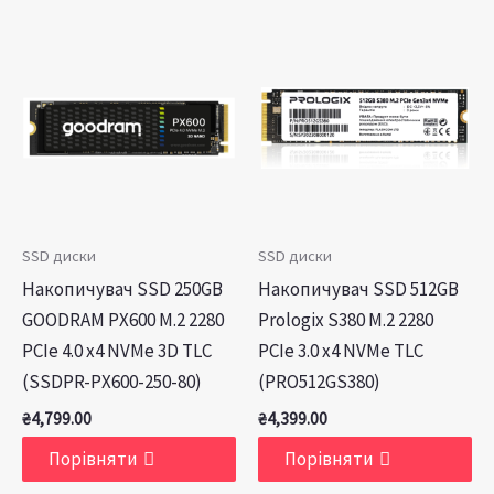
SSD диски
SSD диски
Накопичувач SSD 250GB
Накопичувач SSD 512GB
GOODRAM PX600 M.2 2280
Prologix S380 M.2 2280
PCIe 4.0 x4 NVMe 3D TLC
PCIe 3.0 x4 NVMe TLC
(SSDPR-PX600-250-80)
(PRO512GS380)
₴
4,799.00
₴
4,399.00
Порівняти
Порівняти