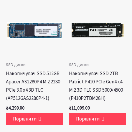
SSD диски
SSD диски
Накопичувач SSD 512GB
Накопичувач SSD 2TB
Apacer AS2280P4 M.2 2280
Patriot P410 PCIe Gen4 x4
PCIe 3.0 x4 3D TLC
M.2 3D TLC SSD 5000/4500
(AP512GAS2280P4-1)
(P410P2TBM28H)
₴
4,299.00
₴
11,099.00
Порівняти
Порівняти