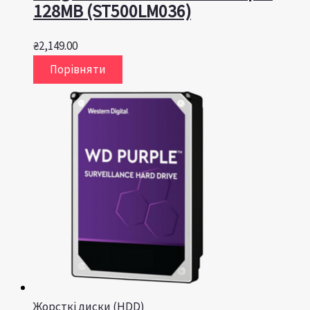
128MB (ST500LM036)
₴
2,149.00
Порівняти
Жорсткі диски (HDD)