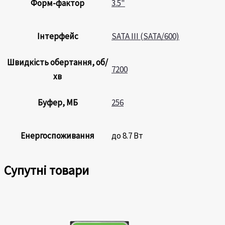
Форм-фактор
3.5"
Інтерфейс
SATA III (SATA/600)
Швидкість обертання, об/
7200
хв
Буфер, МБ
256
Енергоспоживання
до 8.7 Вт
Супутні товари