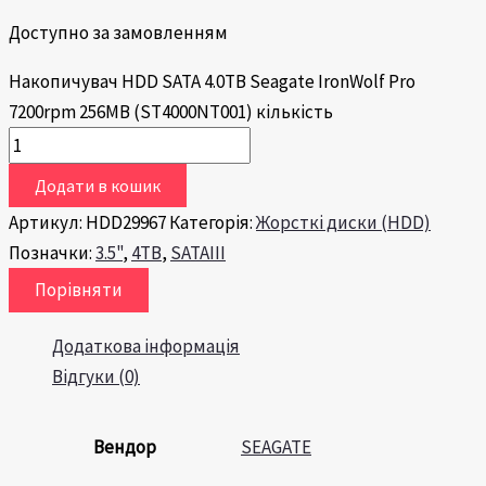
Доступно за замовленням
Накопичувач HDD SATA 4.0TB Seagate IronWolf Pro
7200rpm 256MB (ST4000NT001) кількість
Додати в кошик
Артикул:
HDD29967
Категорія:
Жорсткі диски (HDD)
Позначки:
3.5"
,
4TB
,
SATAIII
Порівняти
Додаткова інформація
Відгуки (0)
Вендор
SEAGATE