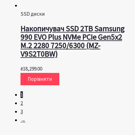
SSD диски
Накопичувач SSD 2TB Samsung
990 EVO Plus NVMe PCIe Gen5x2
M.2 2280 7250/6300 (MZ-
V9S2T0BW)
₴
18,299.00
Порівняти
1
2
3
→