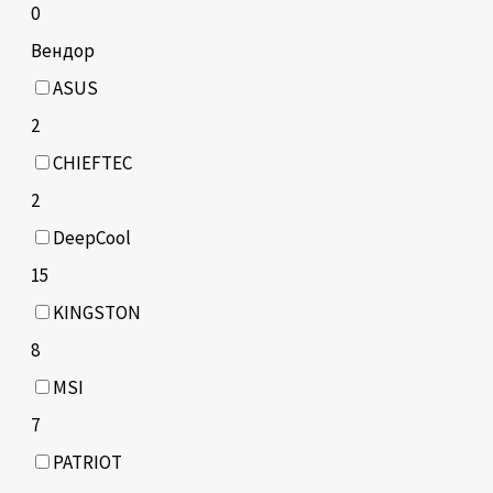
0
Вендор
ASUS
2
CHIEFTEC
2
DeepCool
15
KINGSTON
8
MSI
7
PATRIOT