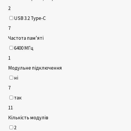
2
USB 3.2 Type-C
7
Частота пам'яті
6400 МГц
1
Модульне підключення
ні
7
так
11
Кількість модулів
2