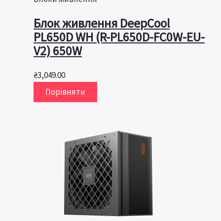
Блок живлення DeepCool
PL650D WH (R-PL650D-FC0W-EU-
V2) 650W
₴
3,049.00
Порівняти