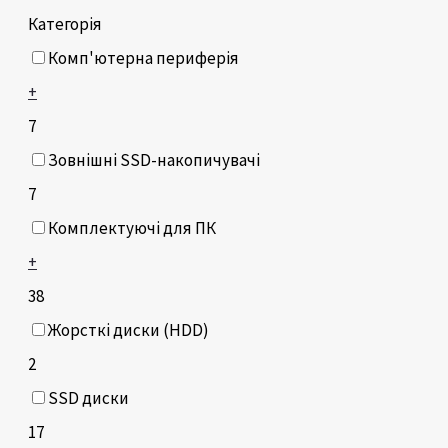
Категорія
Комп'ютерна периферія
+
7
Зовнішні SSD-накопичувачі
7
Комплектуючі для ПК
+
38
Жорсткі диски (HDD)
2
SSD диски
17