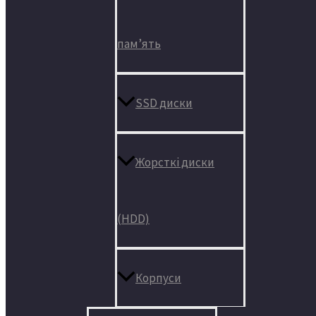
пам’ять
SSD диски
Жорсткі диски
(HDD)
Корпуси