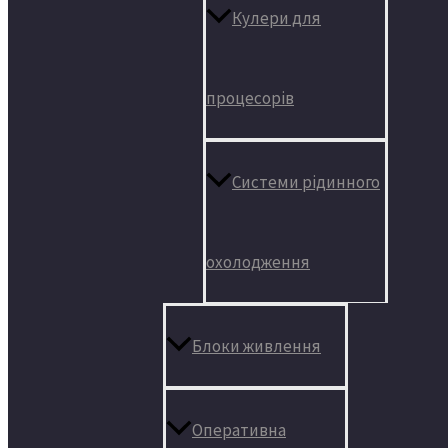
Кулери для
процесорів
Системи рідинного
охолодження
Блоки живлення
Оперативна