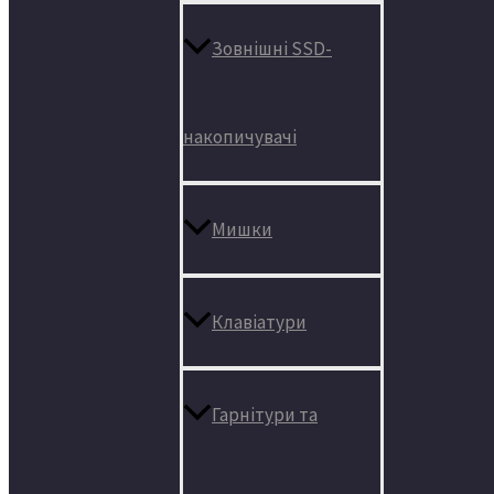
Зовнішні SSD-
накопичувачі
Мишки
Клавіатури
Гарнітури та