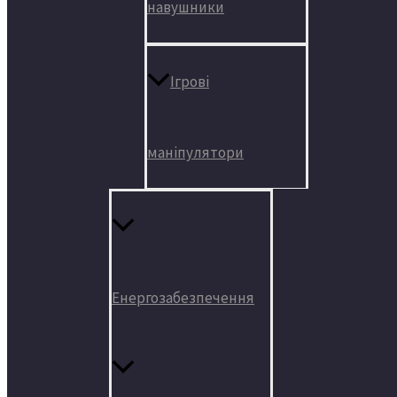
навушники
Ігрові
маніпулятори
Енергозабезпечення