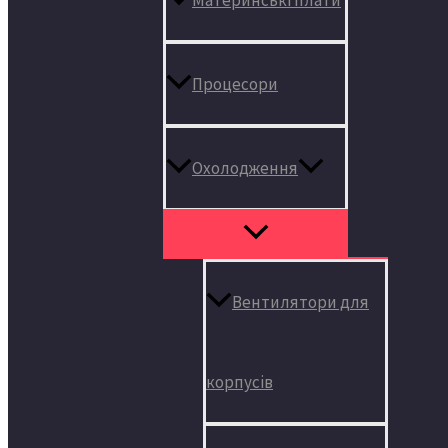
Процесори
Охолодження
Вентилятори для
корпусів