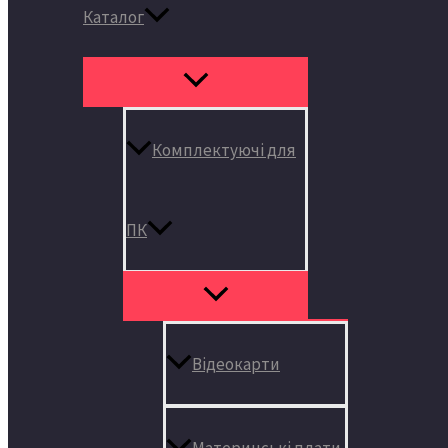
Каталог
Комплектуючі для
ПК
Відеокарти
Материнські плати