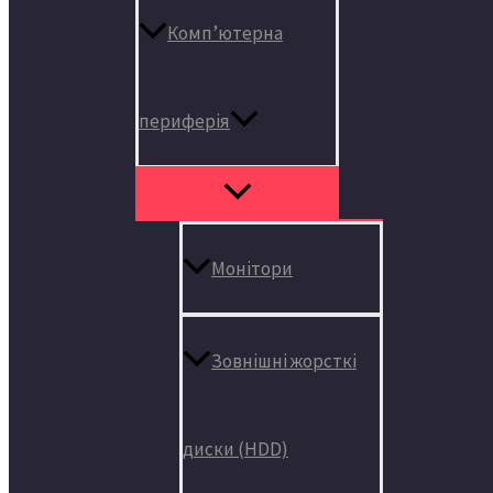
Комп’ютерна
периферія
Монітори
Зовнішні жорсткі
диски (HDD)