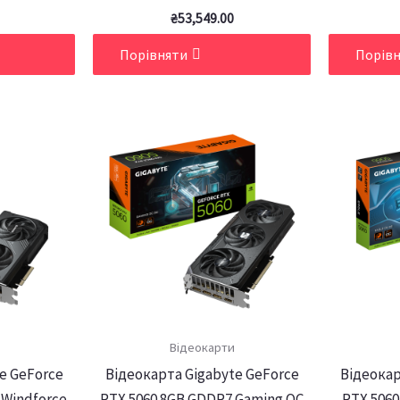
₴
53,549.00
Порівняти
Порів
Відеокарти
e GeForce
Відеокарта Gigabyte GeForce
Відеокар
 Windforce
RTX 5060 8GB GDDR7 Gaming OC
RTX 5060