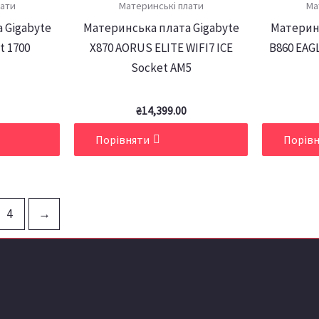
лати
Материнські плати
Ма
 Gigabyte
Материнська плата Gigabyte
Материнс
t 1700
X870 AORUS ELITE WIFI7 ICE
B860 EAGL
Socket AM5
₴
14,399.00
Порівняти
Порів
4
→