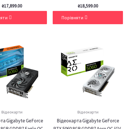
₴
17,899.00
₴
18,599.00
няти
Порівняти
Відеокарти
Відеокарти
та Gigabyte GeForce
Відеокарта Gigabyte GeForce
 8GB GDDR7 Eagle OC
RTX 5060 8GB GDDR7 Aero OC (GV-