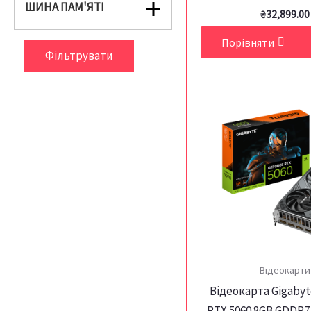
ШИНА ПАМ'ЯТІ
₴
32,899.00
Порівняти
Фільтрувати
Відеокарти
Відеокарта Gigabyt
RTX 5060 8GB GDDR7