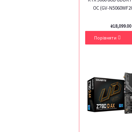
OC (GV-N5060WF2
₴
18,099.00
Порівняти