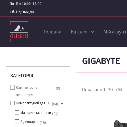
С
Перейти
Пн- Пт: 10:00- 18:00
за
до
ос
Сб- Нд : вихідні.
вмісту
Головна
Каталог
Мій акаунт
GIGABYTE
КАТЕГОРІЯ
Комп'ютерна
+
0
Показано 1–20 із 64
периферія
Комплектуючі для ПК
+
64
Материнські плати
41
Відеокарти
19