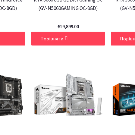
OC-8GD)
(GV-N5060GAMING OC-8GD)
(GV-N5
₴
19,899.00
Порівняти
Порів