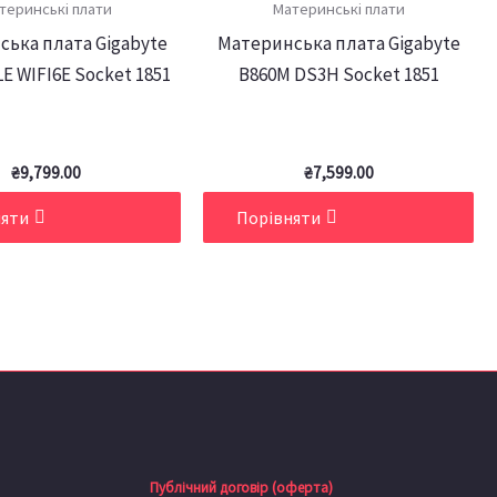
теринські плати
Материнські плати
ька плата Gigabyte
Материнська плата Gigabyte
E WIFI6E Socket 1851
B860M DS3H Socket 1851
₴
9,799.00
₴
7,599.00
няти
Порівняти
Публічний договір (оферта)