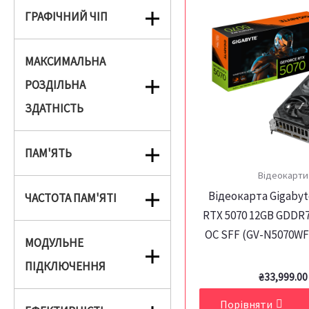
ГРАФІЧНИЙ ЧІП
МАКСИМАЛЬНА
РОЗДІЛЬНА
ЗДАТНІСТЬ
ПАМ'ЯТЬ
Відеокарти
Відеокарта Gigabyt
ЧАСТОТА ПАМ'ЯТІ
RTX 5070 12GB GDDR7
OC SFF (GV-N5070W
МОДУЛЬНЕ
ПІДКЛЮЧЕННЯ
₴
33,999.00
Порівняти