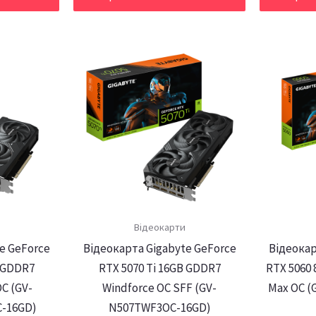
Відеокарти
e GeForce
Відеокарта Gigabyte GeForce
Відеокар
B GDDR7
RTX 5070 Tі 16GB GDDR7
RTX 5060
C (GV-
Windforce OC SFF (GV-
Max OC (
-16GD)
N507TWF3OC-16GD)