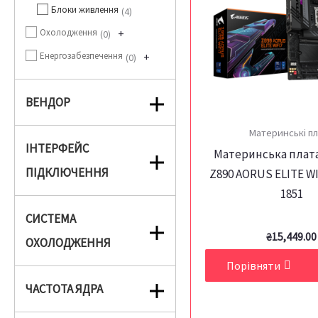
Блоки живлення
4
Охолодження
+
0
Енергозабезпечення
+
0
ВЕНДОР
Материнські п
ІНТЕРФЕЙС
Материнська плата
ПІДКЛЮЧЕННЯ
Z890 AORUS ELITE WI
1851
СИСТЕМА
₴
15,449.00
ОХОЛОДЖЕННЯ
Порівняти
ЧАСТОТА ЯДРА