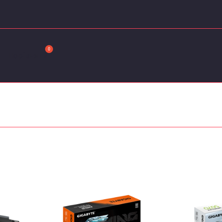
ортовано
таннім
Порівняти