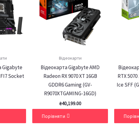
лати
Відеокарти
 Gigabyte
Відеокарта Gigabyte AMD
Відеокар
FI7 Socket
Radeon RX 9070 XT 16GB
RTX 5070
GDDR6 Gaming (GV-
Ice SFF (
R9070XTGAMING-16GD)
₴
40,199.00
Порівняти
Порів