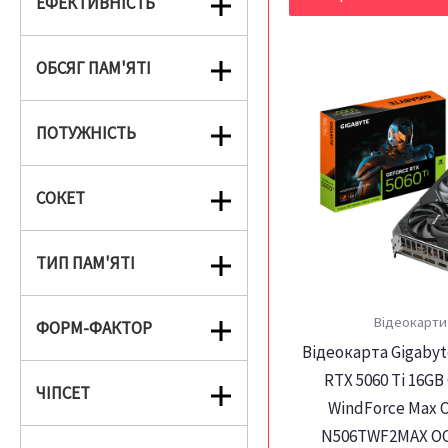
ЕФЕКТИВНІСТЬ
ОБСЯГ ПАМ'ЯТІ
ПОТУЖНІСТЬ
СОКЕТ
ТИП ПАМ'ЯТІ
Відеокарти
ФОРМ-ФАКТОР
Відеокарта Gigabyt
RTX 5060 Tі 16G
ЧІПСЕТ
WindForce Max O
N506TWF2MAX OC