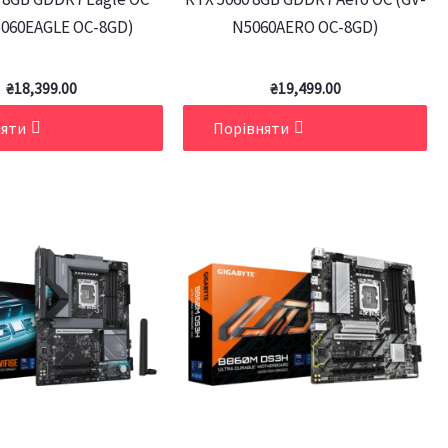
060EAGLE OC-8GD)
N5060AERO OC-8GD)
₴
18,399.00
₴
19,499.00
няти
Порівняти