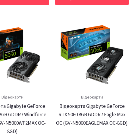
Відеокарти
Відеокарти
та Gigabyte GeForce
Відеокарта Gigabyte GeForce
 8GB GDDR7 Windforce
RTX 5060 8GB GDDR7 Eagle Max
GV-N5060WF2MAX OC-
OC (GV-N5060EAGLEMAX OC-8GD)
8GD)