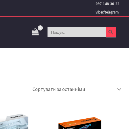
097-148-36-22
viber/telegram
Search Button
Search
for: