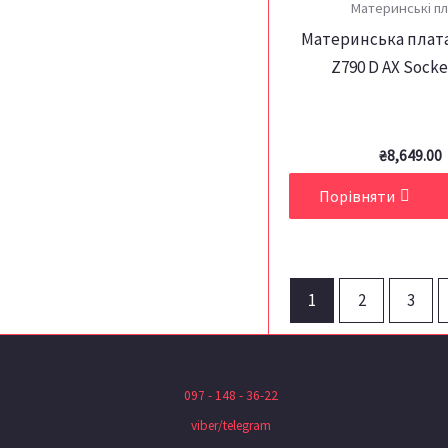
Материнські п
Материнська плата
Z790 D AX Socke
₴
8,649.00
Порівняти
1
2
3
097 - 148 - 36-22
viber/telegram