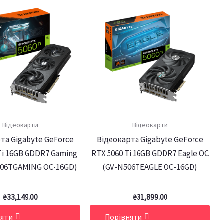
Відеокарти
Відеокарти
та Gigabyte GeForce
Відеокарта Gigabyte GeForce
Tі 16GB GDDR7 Gaming
RTX 5060 Tі 16GB GDDR7 Eagle OC
506TGAMING OC-16GD)
(GV-N506TEAGLE OC-16GD)
₴
33,149.00
₴
31,899.00
няти
Порівняти