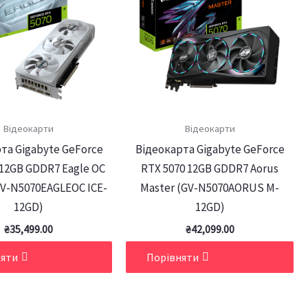
Відеокарти
Відеокарти
та Gigabyte GeForce
Відеокарта Gigabyte GeForce
 12GB GDDR7 Eagle OC
RTX 5070 12GB GDDR7 Aorus
GV-N5070EAGLEOC ICE-
Master (GV-N5070AORUS M-
12GD)
12GD)
₴
35,499.00
₴
42,099.00
няти
Порівняти