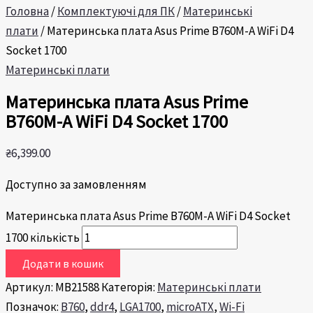
Головна
/
Комплектуючі для ПК
/
Материнські
плати
/ Материнська плата Asus Prime B760M-A WiFi D4
Socket 1700
Материнські плати
Материнська плата Asus Prime
B760M-A WiFi D4 Socket 1700
₴
6,399.00
Доступно за замовленням
Материнська плата Asus Prime B760M-A WiFi D4 Socket
1700 кількість
Додати в кошик
Артикул:
MB21588
Категорія:
Материнські плати
Позначок:
B760
,
ddr4
,
LGA1700
,
microATX
,
Wi-Fi