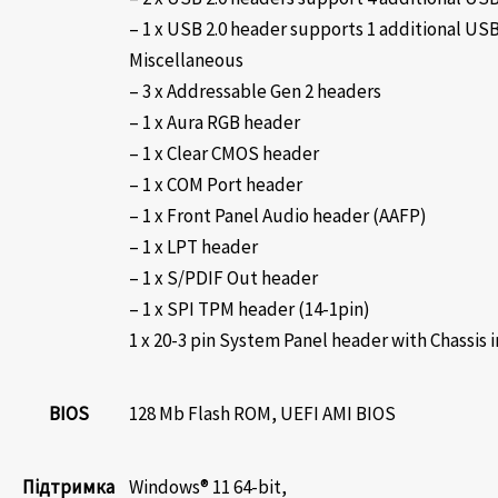
– 1 x USB 2.0 header supports 1 additional USB
Miscellaneous
– 3 x Addressable Gen 2 headers
– 1 x Aura RGB header
– 1 x Clear CMOS header
– 1 x COM Port header
– 1 x Front Panel Audio header (AAFP)
– 1 x LPT header
– 1 x S/PDIF Out header
– 1 x SPI TPM header (14-1pin)
1 x 20-3 pin System Panel header with Chassis 
BIOS
128 Mb Flash ROM, UEFI AMI BIOS
Підтримка
Windows® 11 64-bit,