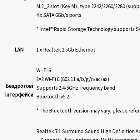
M.2_2 slot (Key M), type 2242/2260/2280 (supp
4 x SATA 6Gb/s ports
* Intel® Rapid Storage Technology supports SA
LAN
1 x Realtek 2.5Gb Ethernet
Wi-Fi 6
2×2 Wi-Fi 6 (802.11 a/b/g/n/ac/ax)
Бездротові
Supports 2.4/5GHz frequency band
інтерфейси
Bluetooth v5.2
* The Bluetooth version may vary, please refer
Realtek 7.1 Surround Sound High Definition 
– Supports: Jack-detection, Multi-streaming,