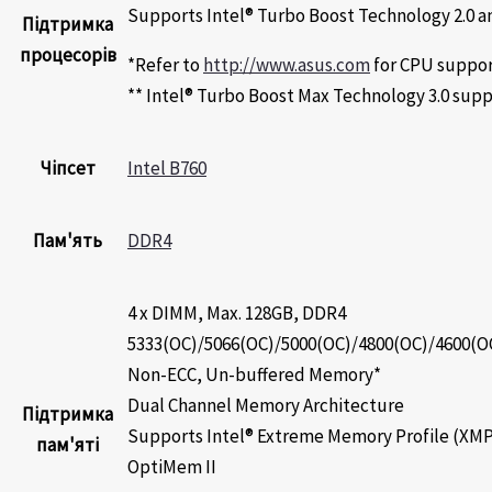
Supports Intel® Turbo Boost Technology 2.0 a
Підтримка
процесорів
*Refer to
http://www.asus.com
for CPU support
** Intel® Turbo Boost Max Technology 3.0 sup
Чіпсет
Intel B760
Пам'ять
DDR4
4 x DIMM, Max. 128GB, DDR4
5333(OC)/5066(OC)/5000(OC)/4800(OC)/4600(O
Non-ECC, Un-buffered Memory*
Dual Channel Memory Architecture
Підтримка
Supports Intel® Extreme Memory Profile (XM
пам'яті
OptiMem II