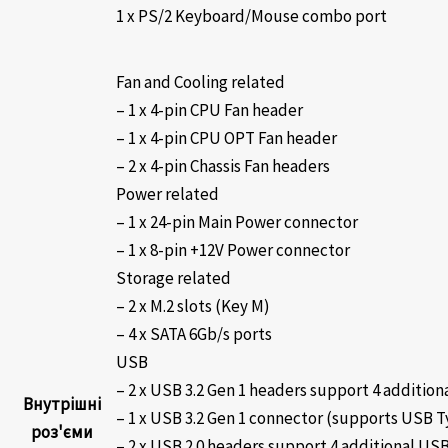
1 x PS/2 Keyboard/Mouse combo port
Fan and Cooling related
– 1 x 4-pin CPU Fan header
– 1 x 4-pin CPU OPT Fan header
– 2 x 4-pin Chassis Fan headers
Power related
– 1 x 24-pin Main Power connector
– 1 x 8-pin +12V Power connector
Storage related
– 2 x M.2 slots (Key M)
– 4 x SATA 6Gb/s ports
USB
– 2 x USB 3.2 Gen 1 headers support 4 addition
Внутрішні
– 1 x USB 3.2 Gen 1 connector (supports USB 
роз'єми
– 2 x USB 2.0 headers support 4 additional USB