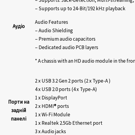
– Supports up to 24-Bit/192 kHz playback
Audio Features
Аудіо
– Audio Shielding
– Premium audio capacitors
– Dedicated audio PCB layers
* A chassis with an HD audio module in the fr
2 x USB 3.2 Gen 2 ports (2 x Type-A )
4 x USB 2.0 ports (4 x Type-A)
1 x DisplayPort
Порти на
2 x HDMI® ports
задній
1 x Wi-Fi Module
панелі
1 x Realtek 2.5Gb Ethernet port
3 x Audio jacks