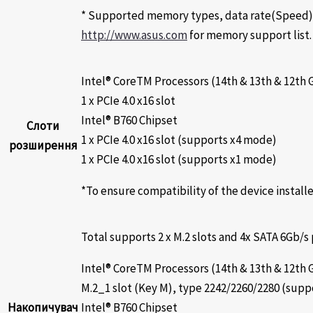
* Supported memory types, data rate(Speed),
http://www.asus.com
for memory support list.
Intel® CoreTM Processors (14th & 13th & 12th 
1 x PCIe 4.0 x16 slot
Intel® B760 Chipset
Слоти
1 x PCIe 4.0 x16 slot (supports x4 mode)
розширення
1 x PCIe 4.0 x16 slot (supports x1 mode)
*To ensure compatibility of the device install
Total supports 2 x M.2 slots and 4x SATA 6Gb/s 
Intel® CoreTM Processors (14th & 13th & 12th 
M.2_1 slot (Key M), type 2242/2260/2280 (supp
Накопичувач
Intel® B760 Chipset