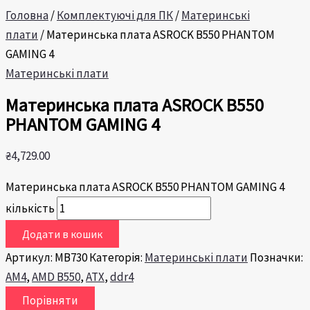
Головна
/
Комплектуючі для ПК
/
Материнські
плати
/ Материнська плата ASROCK B550 PHANTOM
GAMING 4
Материнські плати
Материнська плата ASROCK B550
PHANTOM GAMING 4
₴
4,729.00
Материнська плата ASROCK B550 PHANTOM GAMING 4
кількість
Додати в кошик
Артикул:
MB730
Категорія:
Материнські плати
Позначки:
AM4
,
AMD B550
,
ATX
,
ddr4
Порівняти