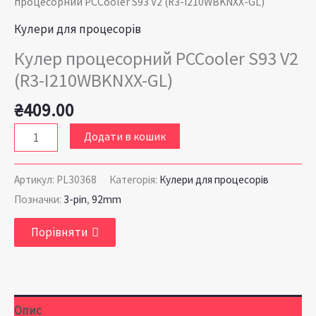
процесорний PCCooler S93 V2 (R3-I210WBKNXX-GL)
Кулери для процесорів
Кулер процесорний PCCooler S93 V2
(R3-I210WBKNXX-GL)
₴
409.00
Додати в кошик
Артикул:
PL30368
Категорія:
Кулери для процесорів
Позначки:
3-pin
,
92mm
Порівняти
Опис