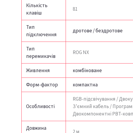
Кількість
81
клавіш
Тип
дротове / бездротове
підключення
Тип
ROG NX
перемикачів
Живлення
комбіноване
Форм-фактор
компактна
RGB-підсвічування / Двокут
Особливості
З'ємний кабель / Програмн
Двокомпонентні PBT-ков
Довжина
2 м