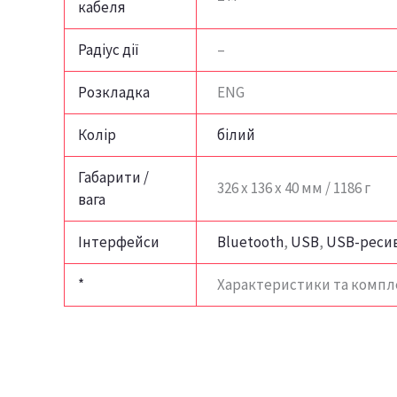
кабеля
Радіус дії
–
Розкладка
ENG
Колір
білий
Габарити /
326 x 136 x 40 мм / 1186 г
вага
Інтерфейси
Bluetooth
,
USB
,
USB-реси
*
Характеристики та компл