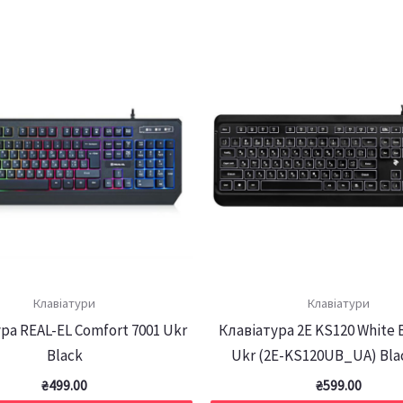
Клавіатури
Клавіатури
ра REAL-EL Comfort 7001 Ukr
Клавіатура 2E KS120 White 
Black
Ukr (2E-KS120UB_UA) Bla
₴
499.00
₴
599.00