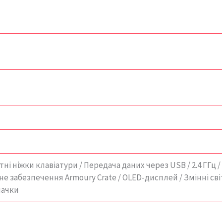
ні ніжки клавіатури / Передача даних через USB / 2.4 ГГц / 
е забезпечення Armoury Crate / OLED-дисплей / Змінні світ
пачки