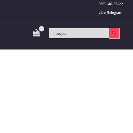
097-148-36-22
viber/telegram
Search Button
Search
for: