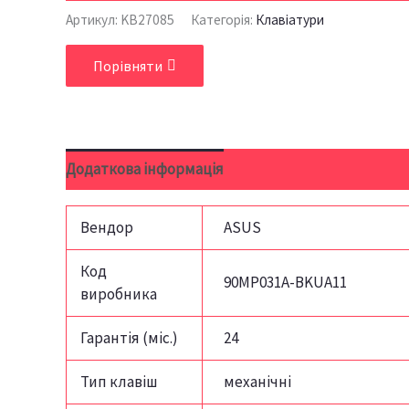
Артикул:
KB27085
Категорія:
Клавіатури
Порівняти
Додаткова інформація
Відгуки (0)
Вендор
ASUS
Код
90MP031A-BKUA11
виробника
Гарантія (міс.)
24
Тип клавіш
механічні