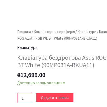
Головна
/
Комп'ютерна периферія
/
Клавіатури
/ Кла
ROG Azoth RGB WL BT White (90MP031A-BKUA11)
Клавіатури
Клавіатура бездротова Asus ROG
BT White (90MP031A-BKUA11)
₴
12,699.00
Доступно за замовленням
Додати в кошик