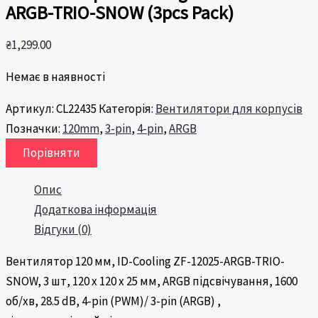
ARGB-TRIO-SNOW (3pcs Pack)
₴
1,299.00
Немає в наявності
Артикул:
CL22435
Категорія:
Вентилятори для корпусів
Позначки:
120mm
,
3-pin
,
4-pin
,
ARGB
Порівняти
Опис
Додаткова інформація
Відгуки (0)
Вентилятор 120 мм, ID-Cooling
ZF-12025-ARGB-TRIO-
SNOW
, 3 шт, 120 х 120 х 25 мм, ARGB підсвічування, 1600
об/хв, 28.5 dB, 4-pin (PWM)/ 3-pin (ARGB) ,