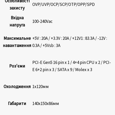
Особливості
OVP/UVP/OCP/SCP/OTP/OPP/SPD
захисту
Вхідна
100-240Vac
напруга
Максимальне
+5V : 20А / +3.3V : 20А / +12V1 : 83.3А / -12V :
навантаження
0.3А / +5Vsb : 3А
PCI-E Gen5 16 pin x 1 / 4+4 pin CPU x 2 / PCI-
Роз'єми
E 6+2 pin x 3 / SATA x 9 / Molex x 3
Охолодження
1х120мм
Габарити
140x150x86мм