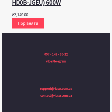
HD0B-JGEU) 600W
₴
2,149.00
Порівняти
097 - 148 - 36-22
viber/telegram
support@4user.com.ua
contact@4user.com.ua