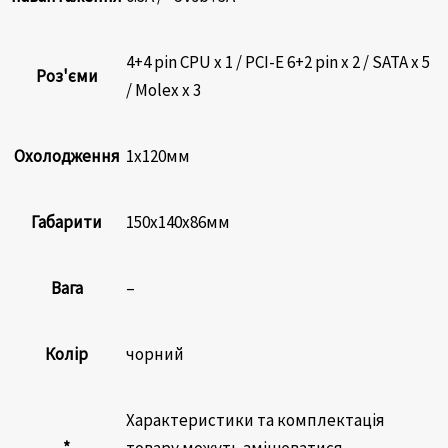
4+4 pin CPU x 1 / PCI-E 6+2 pin x 2 / SATA x 5
Роз'єми
/ Molex x 3
Охолодження
1х120мм
Габарити
150x140x86мм
Вага
–
Колір
чорний
Характеристики та комплектація
*
товару можуть змінюватися