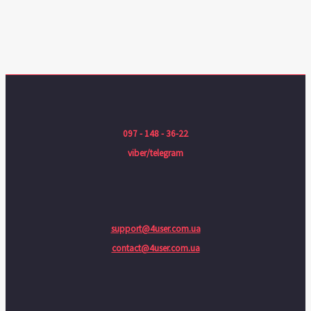
097 - 148 - 36-22
viber/telegram
support@4user.com.ua
contact@4user.com.ua