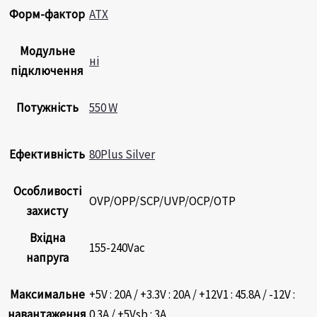
Форм-фактор
ATX
Модульне
ні
підключення
Потужність
550 W
Ефективність
80Plus Silver
Особливості
OVP/OPP/SCP/UVP/OCP/OTP
захисту
Вхідна
155-240Vac
напруга
Максимальне
+5V : 20А / +3.3V : 20А / +12V1 : 45.8А / -12V :
навантаження
0.3А / +5Vsb : 3А