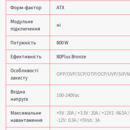
Форм-фактор
ATX
Модульне
ні
підключення
Потужність
800 W
Ефективність
80Plus Bronze
Особливості
OPP/OVP/SCP/OTP/OCP/UVP/SIP/
захисту
Вхідна
100-240Vac
напруга
Максимальне
+5V : 20А / +3.3V : 20А / +12V1 : 66.5А /
навантаження
-12V : 0.3А / +5Vsb : 3А