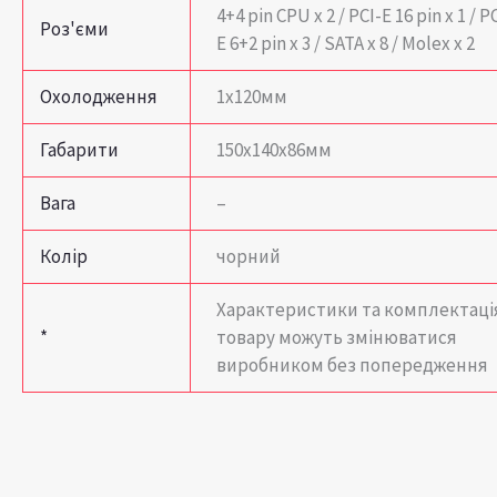
4+4 pin CPU x 2 / PCI-E 16 pin x 1 / P
Роз'єми
E 6+2 pin x 3 / SATA x 8 / Molex x 2
Охолодження
1х120мм
Габарити
150x140x86мм
Вага
–
Колір
чорний
Характеристики та комплектаці
*
товару можуть змінюватися
виробником без попередження