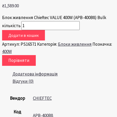
₴
1,589.00
Блок живлення Chieftec VALUE 400W (APB-400B8) Bulk
кількість
Додати в кошик
Артикул:
PS16571
Категорія:
Блоки живлення
Позначка:
400W
Порівняти
Додаткова інформація
Відгуки (0)
Вендор
CHIEFTEC
Код
APB-400B8