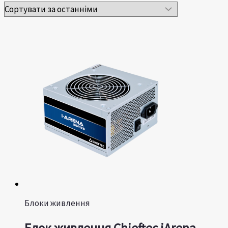
Блоки живлення
Блок живлення Chieftec iArena