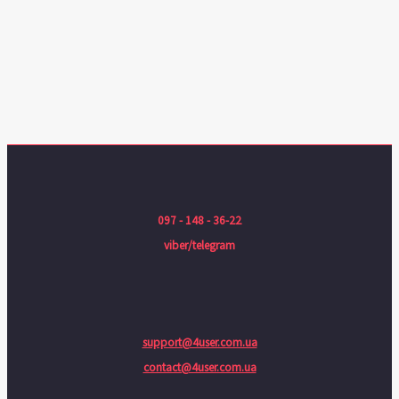
097 - 148 - 36-22
viber/telegram
support@4user.com.ua
contact@4user.com.ua