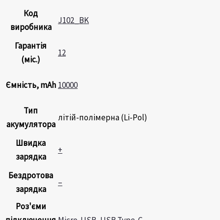
Код
J102_BK
виробника
Гарантія
12
(міс.)
Ємність, mAh
10000
Тип
літій-полімерна (Li-Pol)
акумулятора
Швидка
+
зарядка
Бездротова
–
зарядка
Роз'єми
підключення
Micro-USB
,
USB Type-C