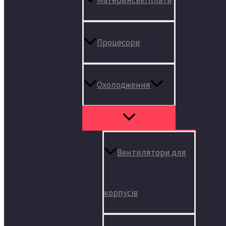
Процесори
Охолодження
Вентилятори для
корпусів