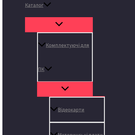
Каталог
Комплектуючі для
ПК
Відеокарти
Материнські плати