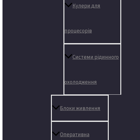
Кулери для
процесорів
Системи рідинного
охолодження
Блоки живлення
Оперативна