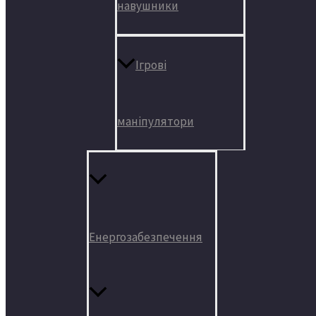
навушники
Ігрові
маніпулятори
Енергозабезпечення