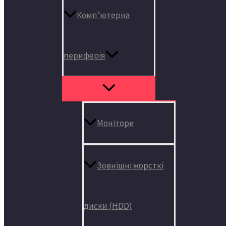
Комп’ютерна
периферія
Монітори
Зовнішні жорсткі
диски (HDD)