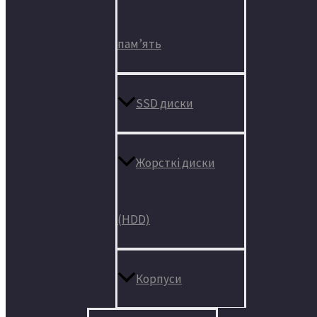
пам’ять
SSD диски
Жорсткі диски
(HDD)
Корпуси