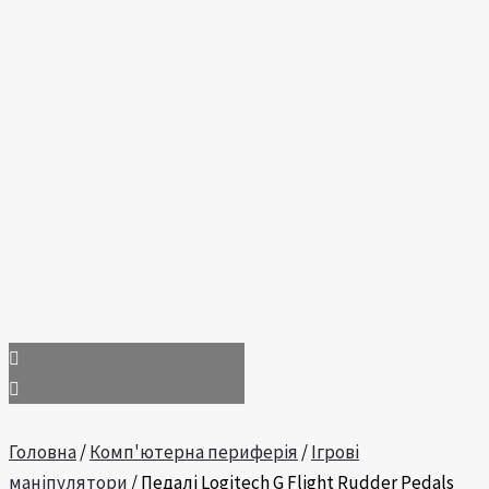
Головна
/
Комп'ютерна периферія
/
Ігрові
маніпулятори
/ Педалі Logitech G Flight Rudder Pedals