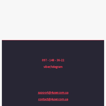
097 - 148 - 36-22
viber/telegram
support@4user.com.ua
contact@4user.com.ua