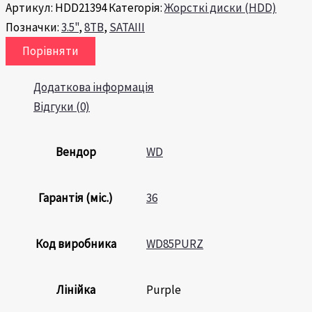
Артикул:
HDD21394
Категорія:
Жорсткі диски (HDD)
Позначки:
3.5"
,
8TB
,
SATAIII
Порівняти
Додаткова інформація
Відгуки (0)
Вендор
WD
Гарантія (міс.)
36
Код виробника
WD85PURZ
Лінійка
Purple