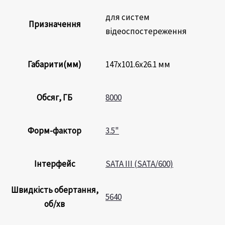
для систем
Призначення
відеоспостереження
Габарити(мм)
147х101.6х26.1 мм
Обсяг, ГБ
8000
Форм-фактор
3.5"
Інтерфейс
SATA III (SATA/600)
Швидкість обертання,
5640
об/хв