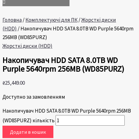
Головна
/
Комплектуючі для ПК
/
Жорсткі диски
(HDD)
/ Накопичувач HDD SATA 8.0TB WD Purple 5640rpm
256MB (WD85PURZ)
Жорсткі диски (HDD)
Накопичувач HDD SATA 8.0TB WD
Purple 5640rpm 256MB (WD85PURZ)
₴
25,449.00
Доступно за замовленням
Накопичувач HDD SATA 8.0TB WD Purple 5640rpm 256MB
(WD85PURZ) кількість
Додати в кошик