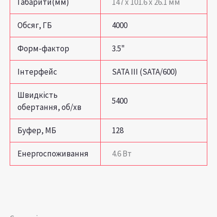
Габарити(мм)
147 х 101.6 х 26.1 мм
Обсяг, ГБ
4000
Форм-фактор
3.5"
Інтерфейс
SATA III (SATA/600)
Швидкість
5400
обертання, об/хв
Буфер, МБ
128
Енергоспоживання
4.6 Вт