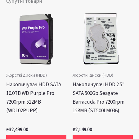
Супутні товари
Жорсткі диски (HDD)
Жорсткі диски (HDD)
Накопичувач HDD SATA
Накопичувач HDD 2.5″
10.0TB WD Purple Pro
SATA 500Gb Seagate
7200rpm 512MB
Barracuda Pro 7200rpm
(WD102PURP)
128MB (ST500LM036)
₴
32,499.00
₴
2,149.00