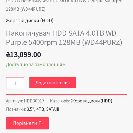
(HDD)
/ Накопичувач HDD SATA 4.0TB WD Purple 5400rpm
128MB (WD44PURZ)
Жорсткі диски (HDD)
Накопичувач HDD SATA 4.0TB WD
Purple 5400rpm 128MB (WD44PURZ)
₴
13,099.00
Доступно за замовленням
Додати в кошик
Артикул:
HDD30017
Категорія:
Жорсткі диски (HDD)
Позначки:
3.5"
,
4TB
,
SATAIII
Порівняти