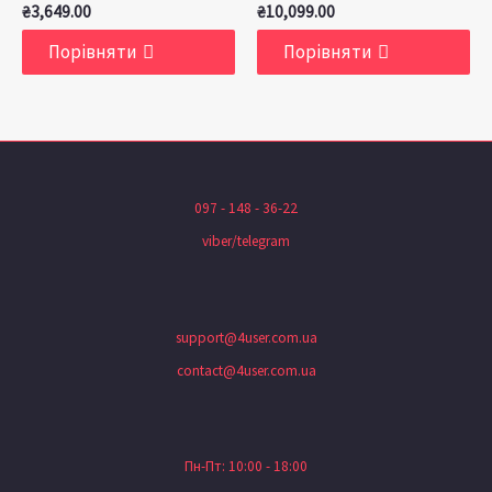
₴
3,649.00
₴
10,099.00
Порівняти
Порівняти
097 - 148 - 36-22
viber/telegram
support@4user.com.ua
contact@4user.com.ua
Пн-Пт: 10:00 - 18:00