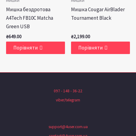
Мишки
Мишки
Мишка бездротова
Мишка Cougar AirBlader
A4Tech FB10C Matcha
Tournament Black
Green USB
₴
649.00
₴
2,199.00
Порівняти
Порівняти
097 - 148 - 36-22
viber/telegram
support@4user.com.ua
contact@4user.com.ua