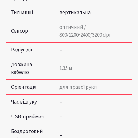
Тип миші
вертикальна
оптичний /
Сенсор
800/1200/2400/3200 dpi
Радіус дії
–
Довжина
1.35 м
кабелю
Орієнтація
для правої руки
Час відгуку
–
USB-приймач
–
Бездротовий
–