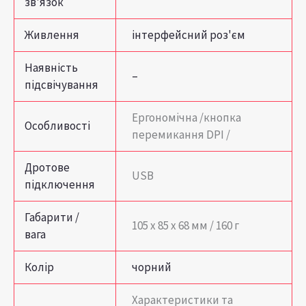
зв'язок
Живлення
інтерфейсний роз'єм
Наявність
–
підсвічування
Ергономічна /кнопка
Особливості
перемикання DPI /
Дротове
USB
підключення
Габарити /
105 х 85 х 68 мм / 160 г
вага
Колір
чорний
Характеристики та