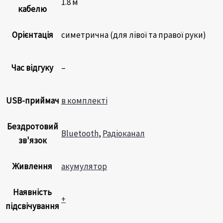
1.8 м
кабелю
Орієнтація
симетрична (для лівої та правої руки)
Час відгуку
–
USB-приймач
в комплекті
Бездротовий
Bluetooth
,
Радіоканал
зв'язок
Живлення
акумулятор
Наявність
+
підсвічування