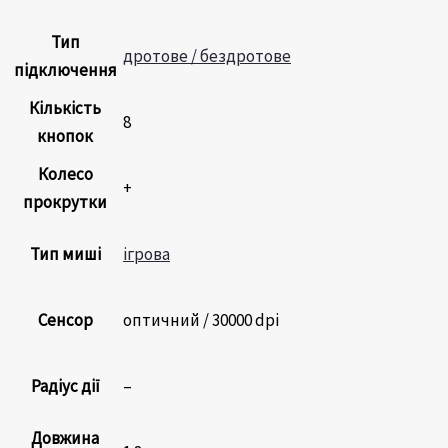
Тип
дротове / бездротове
підключення
Кількість
8
кнопок
Колесо
+
прокрутки
Тип миші
ігрова
Сенсор
оптичний / 30000 dpi
Радіус дії
–
Довжина