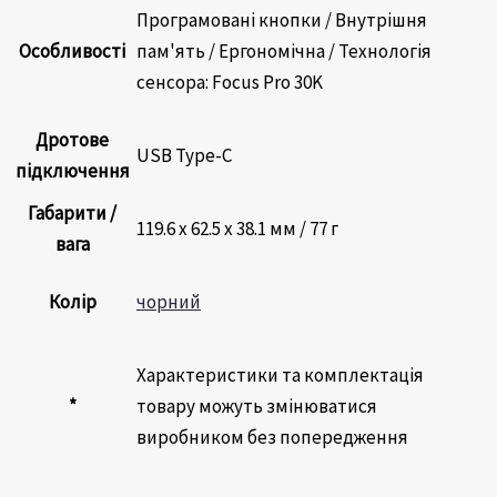
Програмовані кнопки / Внутрішня
Особливості
пам'ять / Ергономічна / Технологія
сенсора: Focus Pro 30K
Дротове
USB Type-C
підключення
Габарити /
119.6 х 62.5 х 38.1 мм / 77 г
вага
Колір
чорний
Характеристики та комплектація
*
товару можуть змінюватися
виробником без попередження