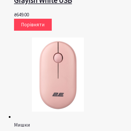
Grayish White USB
₴
649.00
Порівняти
Мишки