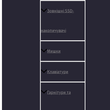
Зовнішні SSD-
накопичувачі
Мишки
Клавіатури
Гарнітури та