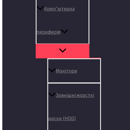
Комп’ютерна
периферія
Монітори
Зовнішні жорсткі
диски (HDD)