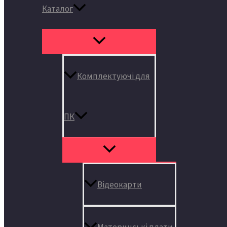
Каталог
Комплектуючі для
ПК
Відеокарти
Материнські плати