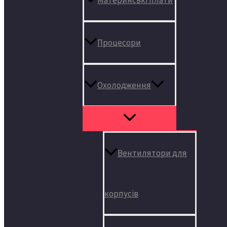
Процесори
Охолодження
Вентилятори для
корпусів