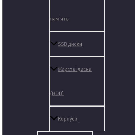
пам’ять
SSD диски
Жорсткі диски
(HDD)
Корпуси