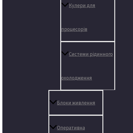
Кулери для
процесорів
Системи рідинного
охолодження
Блоки живлення
Оперативна