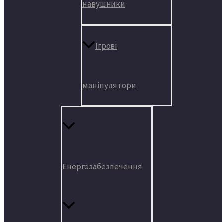
навушники
Ігрові
маніпулятори
Енергозабезпечення