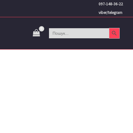
097-148-36-22
viber/telegram
Search Button
Search
for: