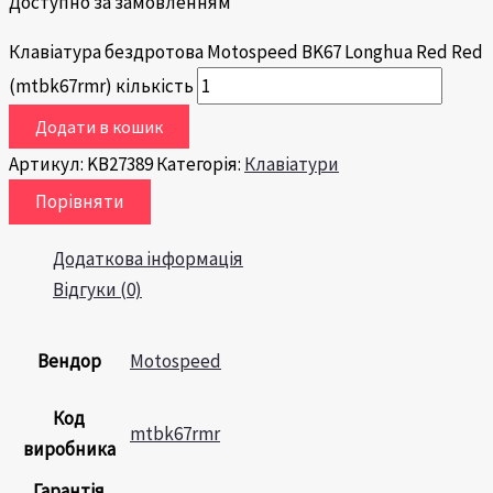
Доступно за замовленням
Клавіатура бездротова Motospeed BK67 Longhua Red Red
(mtbk67rmr) кількість
Додати в кошик
Артикул:
KB27389
Категорія:
Клавіатури
Порівняти
Додаткова інформація
Відгуки (0)
Вендор
Motospeed
Код
mtbk67rmr
виробника
Гарантія