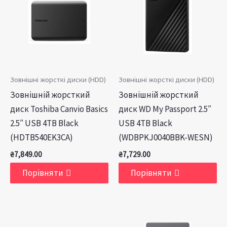
Зовнішні жорсткі диски (HDD)
Зовнішні жорсткі диски (HDD)
Зовнішній жорсткий
Зовнішній жорсткий
диск Toshiba Canvio Basics
диск WD My Passport 2.5″
2.5″ USB 4TB Black
USB 4TB Black
(HDTB540EK3CA)
(WDBPKJ0040BBK-WESN)
₴
7,849.00
₴
7,729.00
Порівняти
Порівняти