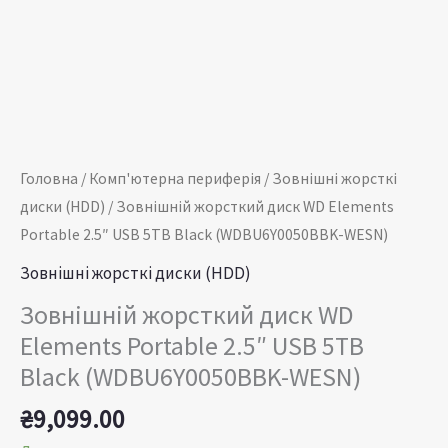
(WDBU6Y0050BBK-
WESN)
кількість
Головна
/
Комп'ютерна периферія
/
Зовнішні жорсткі
диски (HDD)
/ Зовнішній жорсткий диск WD Elements
Portable 2.5″ USB 5TB Black (WDBU6Y0050BBK-WESN)
Зовнішні жорсткі диски (HDD)
Зовнішній жорсткий диск WD
Elements Portable 2.5″ USB 5TB
Black (WDBU6Y0050BBK-WESN)
₴
9,099.00