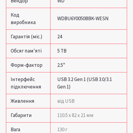
Вендор
WD
Код
WDBU6Y0050BBK-WESN
виробника
Гарантія (міс.)
24
Обсяг пам'яті
5 TB
Форм-фактор
2.5"
Інтерфейс
USB 3.2 Gen 1 (USB 3.0/3.1
підключення
Gen 1)
Живлення
від USB
Габарити
110.5 x 82 x 21 мм
Вага
130 г