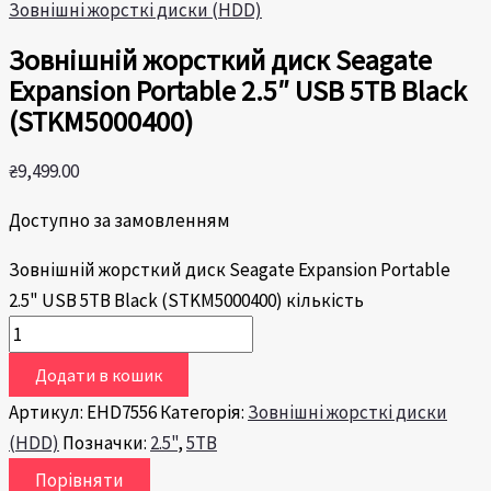
Зовнішні жорсткі диски (HDD)
Зовнішній жорсткий диск Seagate
Expansion Portable 2.5″ USB 5TB Black
(STKM5000400)
₴
9,499.00
Доступно за замовленням
Зовнішній жорсткий диск Seagate Expansion Portable
2.5" USB 5TB Black (STKM5000400) кількість
Додати в кошик
Артикул:
EHD7556
Категорія:
Зовнішні жорсткі диски
(HDD)
Позначки:
2.5"
,
5TB
Порівняти