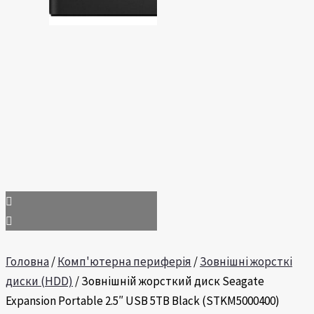
Головна
/
Комп'ютерна периферія
/
Зовнішні жорсткі
диски (HDD)
/ Зовнішній жорсткий диск Seagate
Expansion Portable 2.5″ USB 5TB Black (STKM5000400)