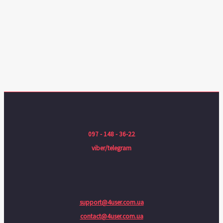
097 - 148 - 36-22
viber/telegram
support@4user.com.ua
contact@4user.com.ua