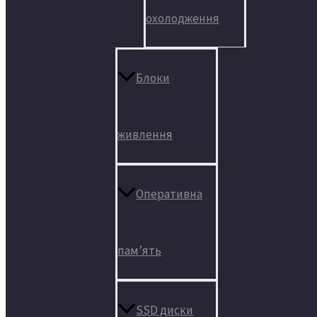
охолодження
Блоки
живлення
Оперативна
пам’ять
SSD диски