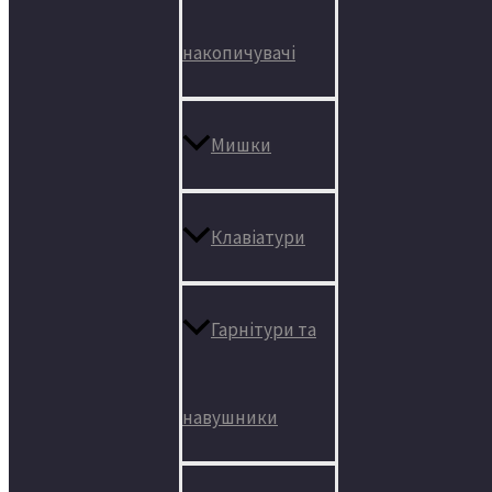
накопичувачі
Мишки
Клавіатури
Гарнітури та
навушники