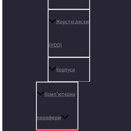
Жорсткі диски
(HDD)
Корпуси
Комп’ютерна
периферія