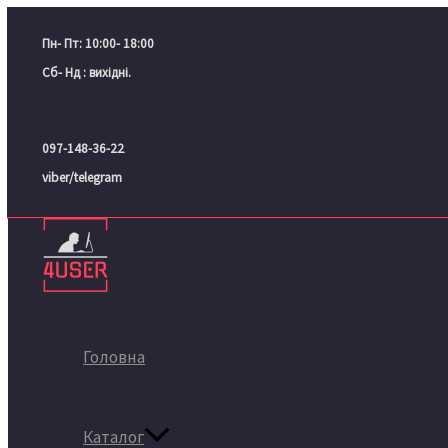
Перейти
Зовнішній
до
жорсткий
Пн- Пт: 10:00- 18:00
вмісту
диск
Сб- Нд : вихідні.
Seagate
Bacis
097-148-36-22
2.5"
viber/telegram
USB
2TB
Gray
(STJL2000400)
кількість
Головна
Каталог