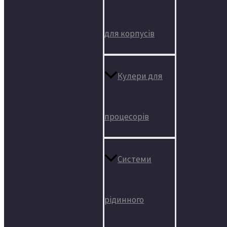
для корпусів
Кулери для
процесорів
Системи
рідинного