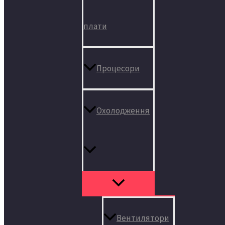
плати
Процесори
Охолодження
Вентилятори