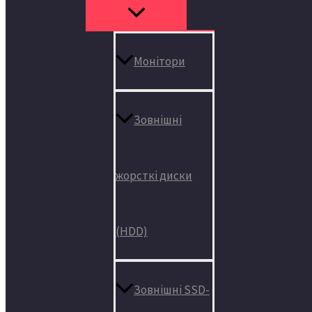
Монітори
Зовнішні
жорсткі диски
(HDD)
Зовнішні SSD-