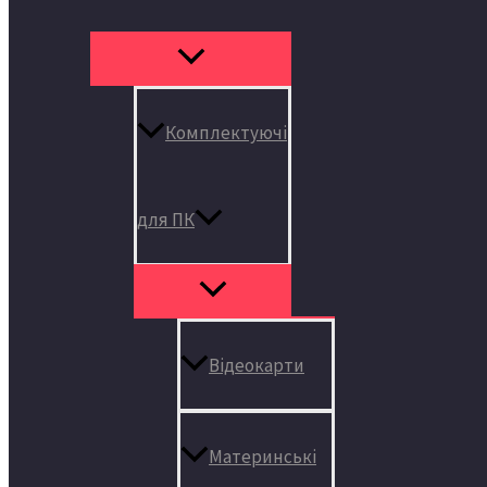
Комплектуючі
для ПК
Відеокарти
Материнські