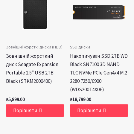
Зовнішні жорсткі диски (HDD)
SSD диски
Зовнішній жорсткий
Накопичувач SSD 2TB WD
диск Seagate Expansion
Black SN7100 3D NAND
Portable 2.5″ USB 2TB
TLC NVMe PCIe Gen4x4 M.2
Black (STKM2000400)
2280 7250/6900
(WDS200T4X0E)
₴
5,899.00
₴
18,799.00
Порівняти
Порівняти