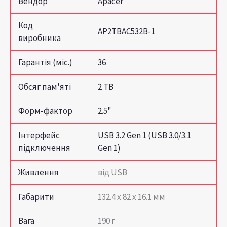
Вендор
Apacer
Код
AP2TBAC532B-1
виробника
Гарантія (міс.)
36
Обсяг пам'яті
2 TB
Форм-фактор
2.5"
Інтерфейс
USB 3.2 Gen 1 (USB 3.0/3.1
підключення
Gen 1)
Живлення
від USB
Габарити
132.4 x 82 x 16.1 мм
Вага
190 г