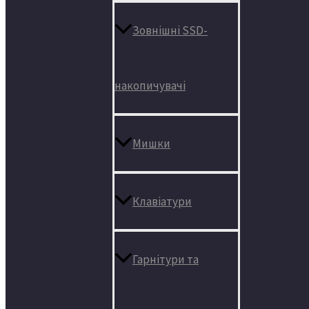
Зовнішні SSD-
накопичувачі
Мишки
Клавіатури
Гарнітури та