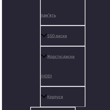
пам’ять
SSD диски
Жорсткі диски
(HDD)
Корпуси