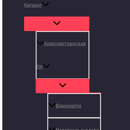
Каталог
Комплектуючі для
ПК
Відеокарти
Материнські плати