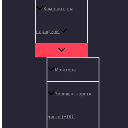
Комп’ютерна
периферія
Монітори
Зовнішні жорсткі
диски (HDD)