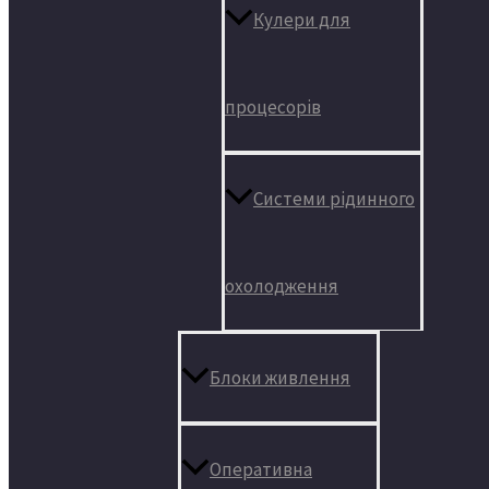
Кулери для
процесорів
Системи рідинного
охолодження
Блоки живлення
Оперативна