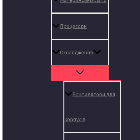
Процесори
Охолодження
Вентилятори для
корпусів