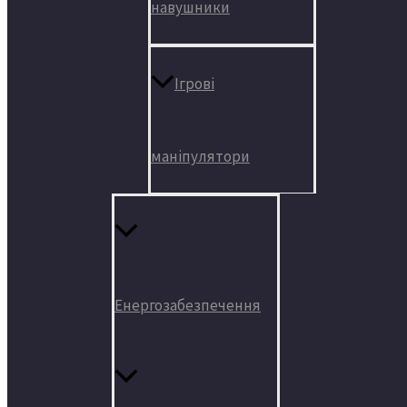
навушники
Ігрові
маніпулятори
Енергозабезпечення