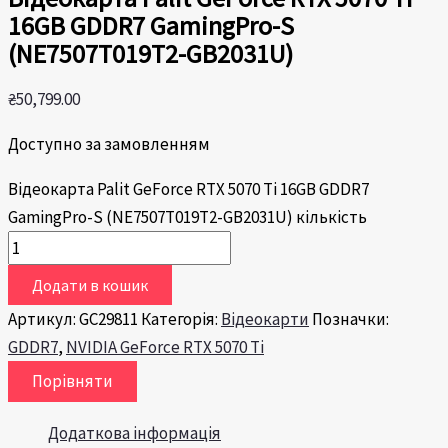
16GB GDDR7 GamingPro-S
(NE7507T019T2-GB2031U)
₴
50,799.00
Доступно за замовленням
Відеокарта Palit GeForce RTX 5070 Ti 16GB GDDR7
GamingPro-S (NE7507T019T2-GB2031U) кількість
Додати в кошик
Артикул:
GC29811
Категорія:
Відеокарти
Позначки:
GDDR7
,
NVIDIA GeForce RTX 5070 Ti
Порівняти
Додаткова інформація