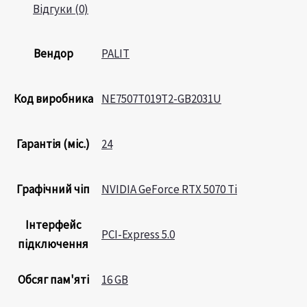
Відгуки (0)
Вендор
PALIT
Код виробника
NE7507T019T2-GB2031U
Гарантія (міс.)
24
Графічний чіп
NVIDIA GeForce RTX 5070 Ti
Інтерфейс
PCI-Express 5.0
підключення
Обсяг пам'яті
16 GB