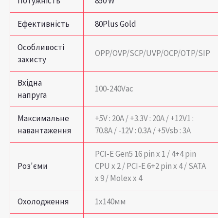
Потужність
850 W
Ефективність
80Plus Gold
Особливості
OPP/OVP/SCP/UVP/OCP/OTP/SIP
захисту
Вхідна
100-240Vac
напруга
Максимальне
+5V : 20А / +3.3V : 20А / +12V1 :
навантаження
70.8А / -12V : 0.3А / +5Vsb : 3А
PCI-E Gen5 16 pin x 1 / 4+4 pin
Роз'єми
CPU x 2 / PCI-E 6+2 pin x 4 / SATA
x 9 / Molex x 4
Охолодження
1х140мм