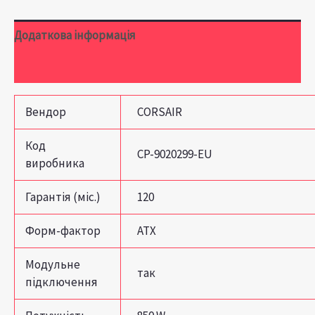
Додаткова інформація
Відгуки (0)
Вендор
CORSAIR
Код
CP-9020299-EU
виробника
Гарантія (міс.)
120
Форм-фактор
ATX
Модульне
так
підключення