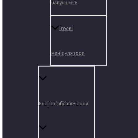
навушники
Ігрові
маніпулятори
Енергозабезпечення