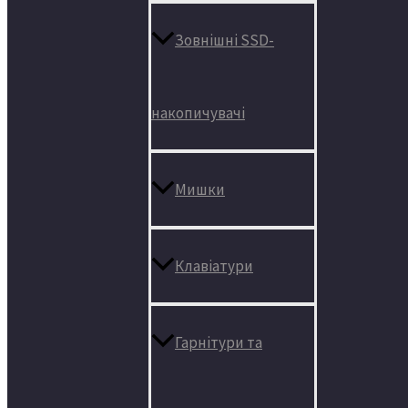
Зовнішні SSD-
накопичувачі
Мишки
Клавіатури
Гарнітури та