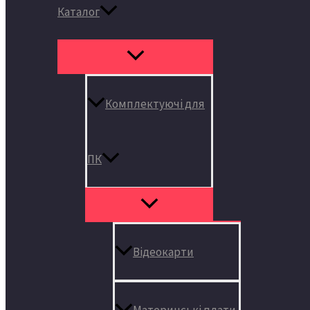
Каталог
Комплектуючі для
ПК
Відеокарти
Материнські плати