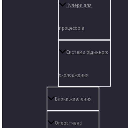
Кулери для
процесорів
Системи рідинного
охолодження
Блоки живлення
Оперативна