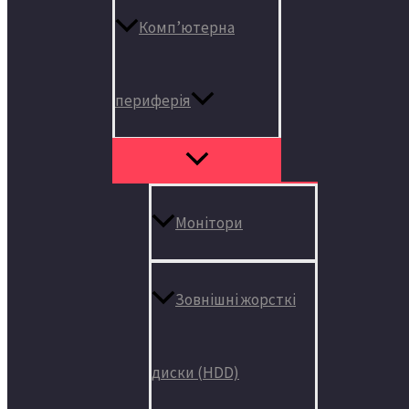
Комп’ютерна
периферія
Монітори
Зовнішні жорсткі
диски (HDD)