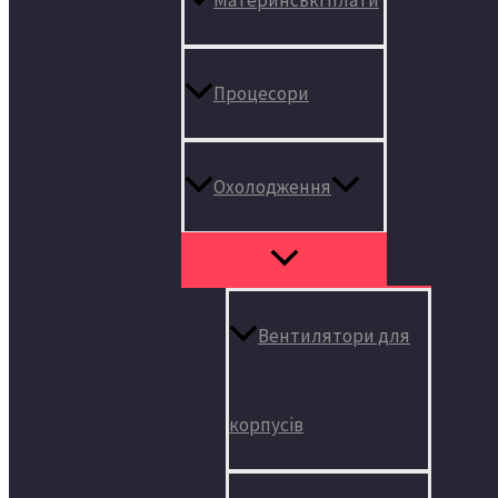
Процесори
Охолодження
Вентилятори для
корпусів