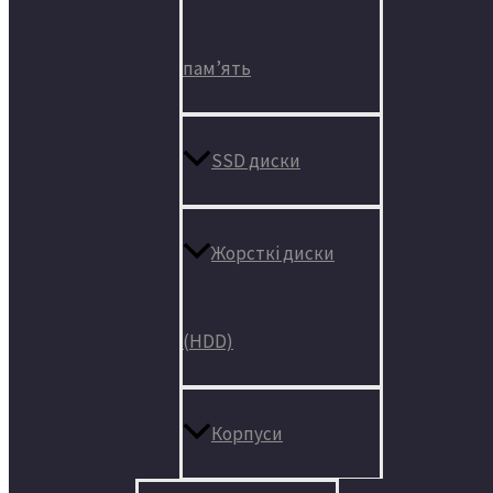
пам’ять
SSD диски
Жорсткі диски
(HDD)
Корпуси